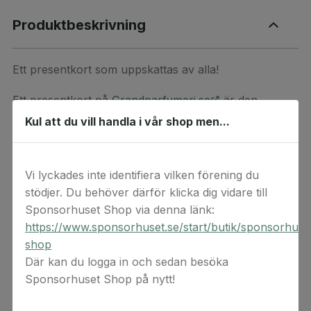
Produktbeskrivning
Ett presentkort som uppskattas av alla!
Ett presentkort på
Grandparfymeri.se
är den
perfekta presenten för alla som älskar skönhet,
Kul att du vill handla i vår shop men...
parfym, hudvård, hårvård & makeup. Ge mottagaren
nöjet att själv välja bland Grandparfymeri.se stora
urval av skönhetsprodukter.
Vi lyckades inte identifiera vilken förening du
stödjer. Du behöver därför klicka dig vidare till
Detta är en digital produkt. Digital(a) värdekod(er)
Sponsorhuset Shop via denna länk:
levereras via e-post. Observera att ångerrätten inte
https://www.sponsorhuset.se/start/butik/sponsorhuse
gäller för beställningar av digital(a) värdekod(er) då
shop
koderna anses förbrukade vid köptillfället.
Där kan du logga in och sedan besöka
Sponsorhuset Shop på nytt!