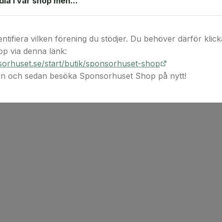
ndla i vår shop men...
digital(a) värdek
köptillfället.
entifiera vilken förening du stödjer. Du behöver därför klicka 
p via denna länk:
orhuset.se/start/butik/sponsorhuset-shop
 in och sedan besöka Sponsorhuset Shop på nytt!