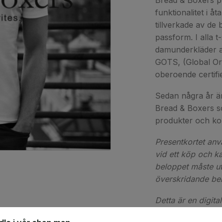
Bread & Boxers p
funktionalitet i å
tillverkade av de
passform. I alla t
damunderkläder a
GOTS, (Global Or
oberoende certifier
Sedan några år ä
Bread & Boxers som
produkter och ko
Presentkortet an
vid ett köp och 
beloppet måste utn
överskridande bel
Detta är en digita
post. Observera at