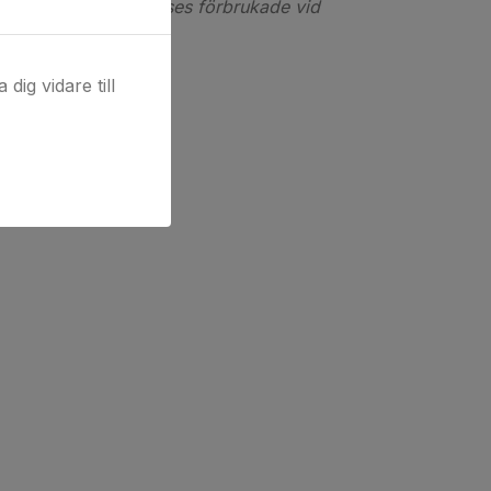
od(er) då koderna anses förbrukade vid
dig vidare till