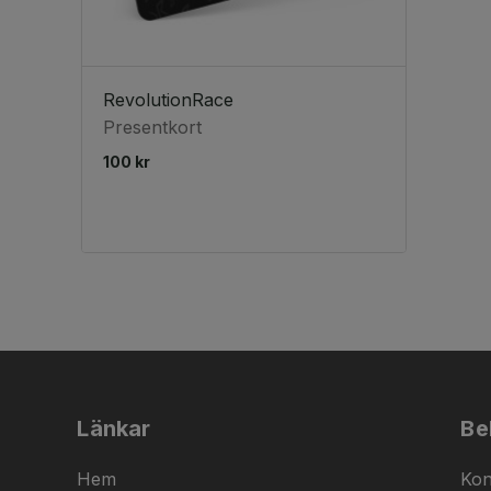
RevolutionRace
Presentkort
100 kr
Länkar
Be
Hem
Kon