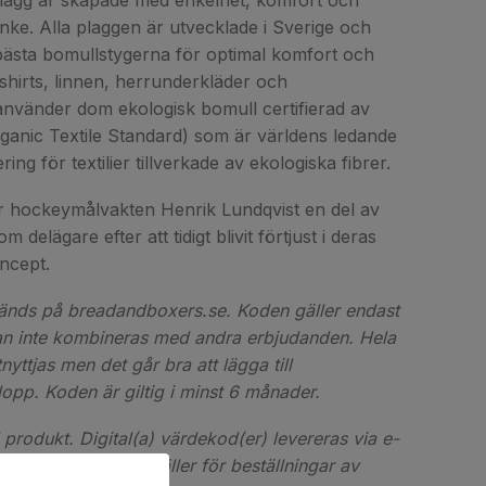
lagg är skapade med enkelhet, komfort och
tanke. Alla plaggen är utvecklade i Sverige och
 bästa bomullstygerna för optimal komfort och
-shirts, linnen, herrunderkläder och
nvänder dom ekologisk bomull certifierad av
ganic Textile Standard) som är världens ledande
ing för textilier tillverkade av ekologiska fibrer.
r hockeymålvakten Henrik Lundqvist en del av
 delägare efter att tidigt blivit förtjust i deras
ncept.
vänds på breadandboxers.se. Koden gäller endast
kan inte kombineras med andra erbjudanden. Hela
yttjas men det går bra att lägga till
opp. Koden är giltig i minst 6 månader.
l produkt. Digital(a) värdekod(er) levereras via e-
t ångerrätten inte gäller för beställningar av