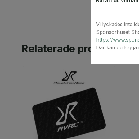
Kul att du vill ha
Vi lyckades inte id
Sponsorhuset Sho
https://www.spons
Relaterade produkter
Där kan du logga