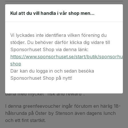
Österåkers Golfklubb ger er nu en unik möjlighet att
Kul att du vill handla i vår shop men...
spela Öster by Stenson. Henrik Stensons första
bandesign – nominerad till världens bästa nybyggda
banan av Golf World 2020.
Vi lyckades inte identifiera vilken förening du
stödjer. Du behöver därför klicka dig vidare till
Öster by Stenson rankas som nr 8 i Sverige
Sponsorhuset Shop via denna länk:
av tidningen Svensk Golf i deras ranking av Sveriges
https://www.sponsorhuset.se/start/butik/sponsorhuse
50 bästa banor. Banan har karaktären av en
shop
Amerikansk parkbana med inspiration av Franska
Där kan du logga in och sedan besöka
banan Le Nationale utanför Paris och Amerikanska
Sponsorhuset Shop på nytt!
TPC Sawgrass i Florida. Tydligt definierade klipplinjer,
gröna fairways, vit bunkersand och träpalissader. En
bana med mycket "risk and reward".
I denna greenfeevoucher ingår förutom en härlig 18-
hålsrunda på Öster by Stenson även dagens lunch
och ett fint startkit.