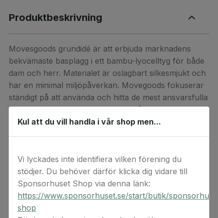
Produktbeskrivning
Movesgoods grundidé är att erbjuda marknadens
bekvämaste basplagg i ett bambu-lyocelltyg för både
dam och herr. Materialet är oslagbart silkesmjukt och
har en minimal miljöpåverkan. Movegoods fokuserar
ständigt på att använda och hitta de mest ansvarsfulla
tekniker som finns tillgängliga för våra
Kul att du vill handla i vår shop men...
produktionsprocesser.
Presentkortet används på
movesgood.se
. Koden
gäller endast vid ett köp och kan inte kombineras med
Vi lyckades inte identifiera vilken förening du
andra erbjudanden. Hela beloppet måste utnyttjas
stödjer. Du behöver därför klicka dig vidare till
men det går bra att lägga till överskridande belopp.
Sponsorhuset Shop via denna länk:
Koden är giltig i minst 6 månader.
https://www.sponsorhuset.se/start/butik/sponsorhuse
shop
Detta är en digital produkt. Digital(a) värdekod(er)