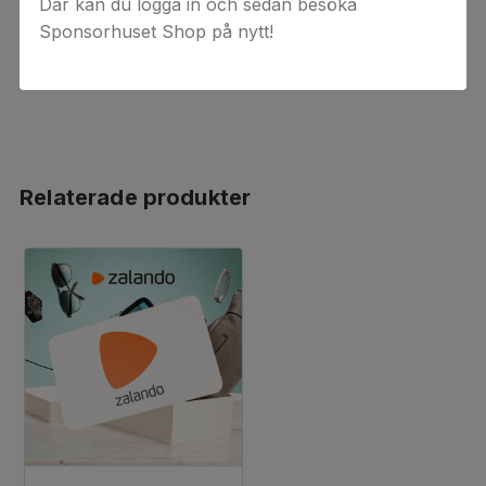
Där kan du logga in och sedan besöka
levereras via e-post. Observera att ångerrätten inte
Sponsorhuset Shop på nytt!
gäller för beställningar av digital(a) värdekod(er) då
koderna anses förbrukade vid köptillfället.
Relaterade produkter