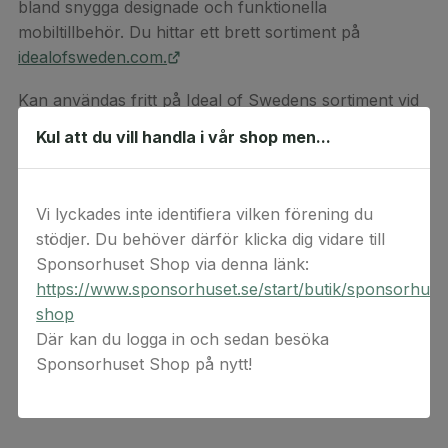
bland snygga designade och funktionella
mobiltillbehör. Du hittar ett brett sortiment på
idealofsweden.com.
Kan användas fritt på Ideal of Swedens sortiment vid
köp online.
Kul att du vill handla i vår shop men...
*Kan ej kombineras med rabattkoder
Detta är en digital produkt. Digital(a) värdekod(er)
Vi lyckades inte identifiera vilken förening du
levereras via e-post. Observera att ångerrätten inte
stödjer. Du behöver därför klicka dig vidare till
gäller för beställningar av digital(a) värdekod(er) då
Sponsorhuset Shop via denna länk:
koderna anses förbrukade vid köptillfället.
https://www.sponsorhuset.se/start/butik/sponsorhuse
shop
Där kan du logga in och sedan besöka
Sponsorhuset Shop på nytt!
Relaterade produkter