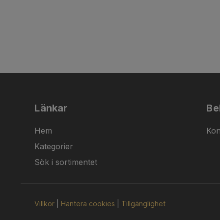
Länkar
Be
Hem
Kon
Kategorier
Sök i sortimentet
Villkor
|
Hantera cookies
|
Tillgänglighet