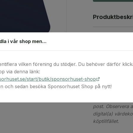
Produktbeskr
Hos Hotels.com hi
ndla i vår shop men...
oberoende hotell,
på fler än hundra
Hotels.com ger re
entifiera vilken förening du stödjer. Du behöver därför klicka 
bekvämligheter oc
p via denna länk:
specialiserar sig
orhuset.se/start/butik/sponsorhuset-shop
perioder.
 in och sedan besöka Sponsorhuset Shop på nytt!
Detta är en digita
post. Observera at
digital(a) värdek
köptillfället.