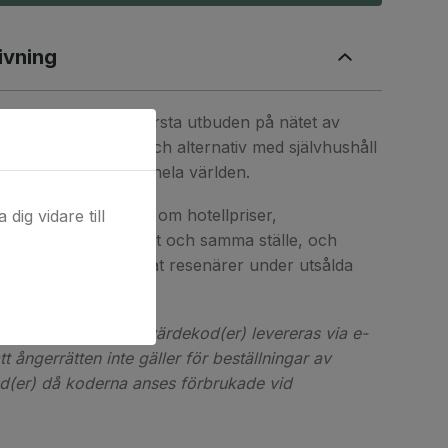
ivning
ttar du ett av de största utbuden på nätet av
 stora hotellkedjor och alternativ med självhushåll
tusentals boenden i hela världen.
senärer information om hotellpriser,
dig vidare till
h tillgänglighet på ett och samma ställe, och
 på att ordna boende åt resenärer under utsålda
l produkt. Digital(a) värdekod(er) levereras via e-
t ångerrätten inte gäller för beställningar av
od(er) då koderna anses förbrukade vid