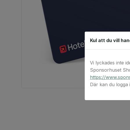
Kul att du vill ha
Vi lyckades inte id
Sponsorhuset Sho
https://www.spons
Där kan du logga