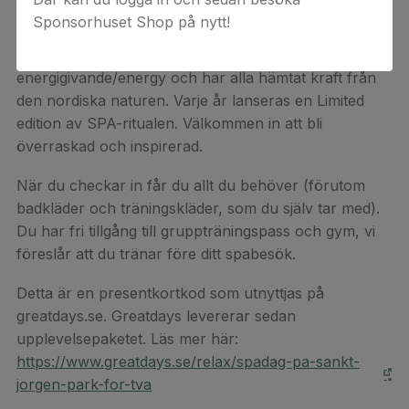
Du väljer på plats vilken av de fyra sparitualerna du
Sponsorhuset Shop på nytt!
vill göra vid ditt besök. Sparitualen finns i tre
originalversioner, lugnande/relax, renande/purify och
energigivande/energy och har alla hämtat kraft från
den nordiska naturen. Varje år lanseras en Limited
edition av SPA-ritualen. Välkommen in att bli
överraskad och inspirerad.
När du checkar in får du allt du behöver (förutom
badkläder och träningskläder, som du själv tar med).
Du har fri tillgång till gruppträningspass och gym, vi
föreslår att du tränar före ditt spabesök.
Detta är en presentkortkod som utnyttjas på
greatdays.se. Greatdays levererar sedan
upplevelsepaketet. Läs mer här:
https://www.greatdays.se/relax/spadag-pa-sankt-
jorgen-park-for-tva