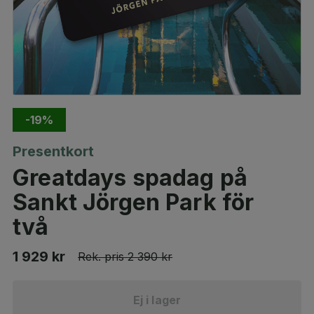
-19%
Presentkort
Greatdays spadag på
Sankt Jörgen Park för
två
1 929 kr
Rek. pris
2 390 kr
Ej i lager