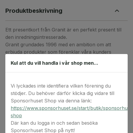
Produktbeskrivning
Ett presentkort från Granit är en perfekt present till
den inredningsintresserade.
Granit grundades 1996 med en ambition om att
erbjuda produkter som förenklar våra kunders
vardag. Hos oss hittar du multifunktionella, prisvärda
Kul att du vill handla i vår shop men...
och designade produkter för hem och arbetsplats, i
naturliga färger och material.
Vi lyckades inte identifiera vilken förening du
Presentkortet kan endast användas i Granits fysiska
stödjer. Du behöver därför klicka dig vidare till
butiker.
Sponsorhuset Shop via denna länk:
Detta är en digital produkt. Digital(a) värdekod(er)
https://www.sponsorhuset.se/start/butik/sponsorhuse
levereras via e-post. Observera att ångerrätten inte
shop
gäller för beställningar av digital(a) värdekod(er) då
Där kan du logga in och sedan besöka
koderna anses förbrukade vid köptillfället.
Sponsorhuset Shop på nytt!