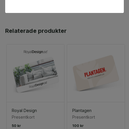
Relaterade produkter
Royal Design
Plantagen
Presentkort
Presentkort
50 kr
100 kr