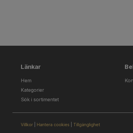
Länkar
Be
Hem
Kon
Kategorier
Sök i sortimentet
Villkor
|
Hantera cookies
|
Tillgänglighet