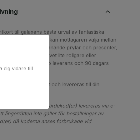
ivning
tkort till galaxens bästa urval av fantastiska
nter! Hos
Coolstuff
kan mottagaren välja mellan
tbud av roliga och spännande prylar och presenter,
tt produkt som gör livet lite roligare eller
ff erbjuder blixtsnabb leverans och 90 dagars
dig vidare till
t digitalt presentkort och levereras till din
l produkt. Digital(a) värdekod(er) levereras via e-
t ångerrätten inte gäller för beställningar av
od(er) då koderna anses förbrukade vid