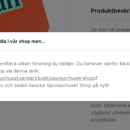
Produktbeskr
Ge bort ett presen
prylar och prese
ndla i vår shop men...
ett fantastiskt u
och hitta precis rä
smartare. Coolstu
entifiera vilken förening du stödjer. Du behöver därför klicka 
öppet köp.
p via denna länk:
orhuset.se/start/butik/sponsorhuset-shop
Presentkortet är et
 in och sedan besöka Sponsorhuset Shop på nytt!
mailadress.
Detta är en digita
post. Observera at
digital(a) värdek
köptillfället.