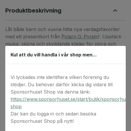
Produktbeskrivning
Låt både barn och vuxna hitta nya vardagsfavoriter
med ett presentkort från
Polarn O. Pyret
. Upptäck
mjuka, sköna och skyddande kläder för stora och
små, alla tillverkade i noga utvalda material och gjorda
Kul att du vill handla i vår shop men...
för att älskas länge.
Presentkortet kan användas fritt på hela Polarn O.
Vi lyckades inte identifiera vilken förening du
Pyrets sortiment, även rabatterade produkter.
stödjer. Du behöver därför klicka dig vidare till
Detta är en digital produkt. Digital(a) värdekod(er)
Sponsorhuset Shop via denna länk:
levereras via e-post. Observera att ångerrätten inte
https://www.sponsorhuset.se/start/butik/sponsorhuse
gäller för beställningar av digital(a) värdekod(er) då
shop
koderna anses förbrukade vid köptillfället.
Där kan du logga in och sedan besöka
Sponsorhuset Shop på nytt!