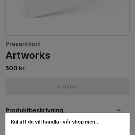
Presentkort
Artworks
500 kr
Ej i lager
Produktbeskrivning
Kul att du vill handla i vår shop men...
Att handla konst på Artworks är enkelt och roligt.