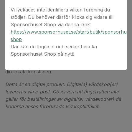
Vare sig man är sugen på en läcker staty, ett
Vi lyckades inte identifiera vilken förening du
spännande textilt konstverk eller en hederlig
stödjer. Du behöver därför klicka dig vidare till
oljemålning så hittar man det hos Artworks. Med
Sponsorhuset Shop via denna länk:
Sveriges främsta katalog av samtida konst har
https://www.sponsorhuset.se/start/butik/sponsorhuse
Artworks den bästa konsten från landets lovande och
shop
etablerade konstnärer.
Där kan du logga in och sedan besöka
Sponsorhuset Shop på nytt!
Ge dig själv eller någon du tycker om ett konstverk
som inte finns någon annanstans medan du stöttar
din lokala konstscen.
Detta är en digital produkt. Digital(a) värdekod(er)
levereras via e-post. Observera att ångerrätten inte
gäller för beställningar av digital(a) värdekod(er) då
koderna anses förbrukade vid köptillfället.