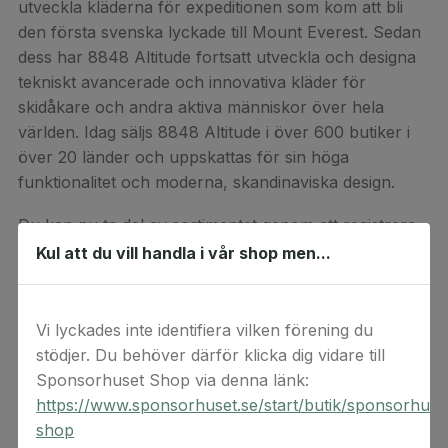
utveckla kläderna för expeditionen som kom att bli
den första svenska lyckade till Mount Everest. Sedan
dess har 8848 Altitude fortsatt utveckla och designa
tekniskt avancerade och innovativa kläder för
skidåkare och andra aktiva människor över hela
världen. Idag säljs 8848 Altitude i över 600 butiker i
över 20 länder och uppskattas för sin höga
funktionalitet och moderna, skandinaviska design.
Du kan nu ta del av sortimentet genom att registrera
din rabattkod i kassan på deras webbshop. Fyll i
Kul att du vill handla i vår shop men...
koden där det står ”kampanjkod” och tryck sedan på
ok. Alltid fri frakt över 999 kr och fria byten.
Vi lyckades inte identifiera vilken förening du
Presentkortet gäller på
www.8848altitude.com/sv/
.
stödjer. Du behöver därför klicka dig vidare till
Observera att det inte kan lösas in mot kontanta
Sponsorhuset Shop via denna länk:
pengar, och du kan inte heller få pengar tillbaka om
https://www.sponsorhuset.se/start/butik/sponsorhuse
du handlar för mindre än vad som blir tillgodo.
shop
Presentkortet inte kan kombineras med andra