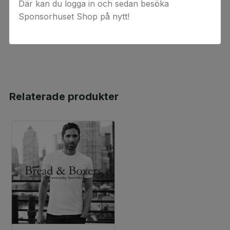
Där kan du logga in och sedan besöka
rabattkoder, värdekoder eller presentkort. Observera
Sponsorhuset Shop på nytt!
att presentkortet inte kan användas på redan
rabatterade produkter i 8848 outlet.
Relaterade produkter