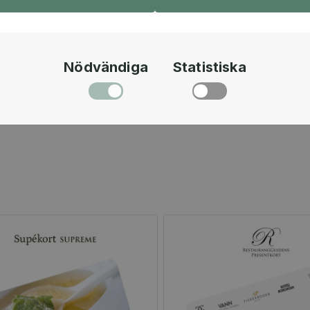
Mourtada.
Besök gärna
www
exempel från kur
Nödvändiga
Statistiska
Presentkortet är g