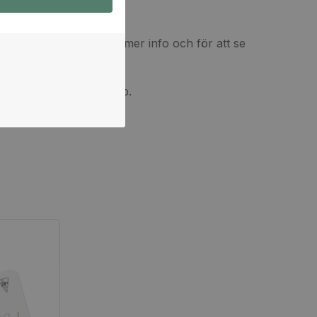
.koket.se/kurser
för mer info och för att se
sen.
iltigt minst 1 år från köp.