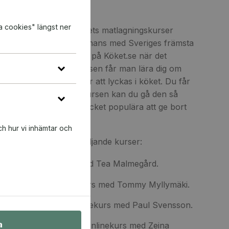
köket!
a cookies" längst ner
 till nästa nivå med Kökets matlagningskurser
aga mat och baka tillsammans med Sveriges främsta
orer. Gå kursen online på Köket.se när det
din egen takt. Under kursen får man lära dig om
gssätt och hantverket för att lyckas i köket. Du får
recept. När du köpt kursen kan du gå den så
ill. Kurserna är en mycket populära att ge bort
ch hur vi inhämtar och
 kan välja någon av följande kurser:
rtor – en onlinekurs med Tea Malmegård.
e på såser – en onlinekurs med Tommy Myllymäki.
d grönsaker – en onlinekurs med Paul Svensson.
a
nösterns smaker – en onlinekurs med Zeina