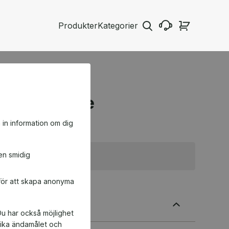
Produkter
Kategorier
urs Köket.se
a in information om dig
en smidig
Ej i lager
 för att skapa anonyma
 får 14,95 kr tillbaka
ivning
Du har också möjlighet
ifika ändamålet och