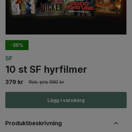
-35%
SF
10 st SF hyrfilmer
379 kr
Rek. pris
590 kr
Lägg i varukorg
Produktbeskrivning