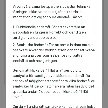
Vi och våra samarbetspartners utnyttjar tekniska
lösningar, inklusive cookies, för att samla in
information om dig för olika ändamål, såsom:
Funktionella ändamål: För att säkerställa att
webbplatsen fungerar korrekt och ger dig en
smidig användarupplevelse.
Statistiska ändamål: För att samla in data om hur
besökare använder webbplatsen och för att skapa
H&M Presentkort
Golfamore
anonyma analyser som hjälper oss förbättra
Presentkort
Presentkort
innehållet och navigeringen.
100 kr
595 kr
Genom att klicka på "Tillåt alla" ger du ditt
Du och Budokwai
Du och Budokwai
Stockholm får 5 kr
Stockholm får 29,75 kr
samtycke för samtliga ovanstående ändamål. Du
tillbaka
tillbaka
har också möjlighet att specificera vilka ändamål du
samtycker till genom att markera rutan bredvid det
specifika ändamålet och sedan klicka på "Tillåt
Fler populära produkter
urval".
Om du vill ändra ditt samtycke kan du när som helst