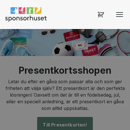
Sponsorhuset shop
Presentkortsshopen
Letar du efter en gåva som passar alla och som ger
friheten att välja själv? Ett presentkort är den perfekta
lösningen! Oavsett om det är till en födelsedag, jul,
eller en speciell anledning, är ett presentkort en gåva
som alltid uppskattas.
Till Presentkorten!