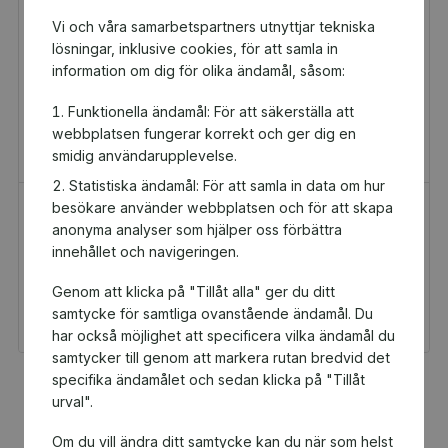
Vi och våra samarbetspartners utnyttjar tekniska
lösningar, inklusive cookies, för att samla in
information om dig för olika ändamål, såsom:
Funktionella ändamål: För att säkerställa att
webbplatsen fungerar korrekt och ger dig en
smidig användarupplevelse.
Statistiska ändamål: För att samla in data om hur
besökare använder webbplatsen och för att skapa
H&M Presentkort
Golfamore
anonyma analyser som hjälper oss förbättra
Presentkort
Presentkort
innehållet och navigeringen.
100 kr
595 kr
Genom att klicka på "Tillåt alla" ger du ditt
Du och Highland Grand
Du och Highland Grand
Dancers får 5 kr tillbaka
Dancers får 29,75 kr
samtycke för samtliga ovanstående ändamål. Du
tillbaka
har också möjlighet att specificera vilka ändamål du
samtycker till genom att markera rutan bredvid det
specifika ändamålet och sedan klicka på "Tillåt
Fler populära produkter
urval".
Om du vill ändra ditt samtycke kan du när som helst