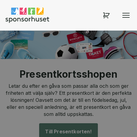
Sponsorhuset shop
Presentkortsshopen
Letar du efter en gåva som passar alla och som ger
friheten att välja själv? Ett presentkort är den perfekta
lösningen! Oavsett om det är till en födelsedag, jul,
eller en speciell anledning, är ett presentkort en gåva
som alltid uppskattas.
Till Presentkorten!