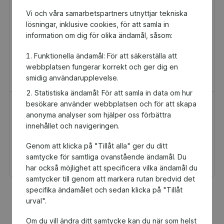
Vi och våra samarbetspartners utnyttjar tekniska
lösningar, inklusive cookies, för att samla in
information om dig för olika ändamål, såsom:
Funktionella ändamål: För att säkerställa att
webbplatsen fungerar korrekt och ger dig en
smidig användarupplevelse.
Statistiska ändamål: För att samla in data om hur
besökare använder webbplatsen och för att skapa
H&M Presentkort
Golfamore
anonyma analyser som hjälper oss förbättra
Presentkort
Presentkort
innehållet och navigeringen.
100 kr
595 kr
Genom att klicka på "Tillåt alla" ger du ditt
Du och Craftstaden IBK
Du och Craftstaden IBK
får 5 kr tillbaka
får 29,75 kr tillbaka
samtycke för samtliga ovanstående ändamål. Du
har också möjlighet att specificera vilka ändamål du
samtycker till genom att markera rutan bredvid det
specifika ändamålet och sedan klicka på "Tillåt
Fler populära produkter
urval".
Om du vill ändra ditt samtycke kan du när som helst