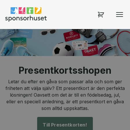
Sponsorhuset shop
Presentkortsshopen
Letar du efter en gåva som passar alla och som ger
friheten att välja själv? Ett presentkort är den perfekta
lösningen! Oavsett om det är till en födelsedag, jul,
eller en speciell anledning, är ett presentkort en gåva
som alltid uppskattas.
Till Presentkorten!