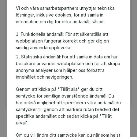
Vi och våra samarbetspartners utnyttjar tekniska
lösningar, inklusive cookies, för att samla in
information om dig för olika ändamål, såsom:
Funktionella ändamål: För att säkerställa att
webbplatsen fungerar korrekt och ger dig en
smidig användarupplevelse.
Statistiska ändamål: För att samla in data om hur
besökare använder webbplatsen och för att skapa
H&M Presentkort
Golfamore
anonyma analyser som hjälper oss förbättra
Presentkort
Presentkort
innehållet och navigeringen.
100 kr
595 kr
Genom att klicka på "Tillåt alla" ger du ditt
Du och DSK Spirorna
Du och DSK Spirorna
får 5 kr tillbaka
får 29,75 kr tillbaka
samtycke för samtliga ovanstående ändamål. Du
har också möjlighet att specificera vilka ändamål du
samtycker till genom att markera rutan bredvid det
specifika ändamålet och sedan klicka på "Tillåt
Fler populära produkter
urval".
Om du vill ändra ditt samtycke kan du när som helst