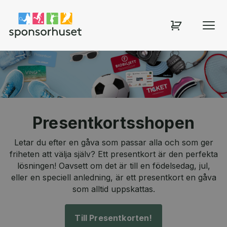
Sponsorhuset shop
Presentkortsshopen
Letar du efter en gåva som passar alla och som ger
friheten att välja själv? Ett presentkort är den perfekta
lösningen! Oavsett om det är till en födelsedag, jul,
eller en speciell anledning, är ett presentkort en gåva
som alltid uppskattas.
Till Presentkorten!