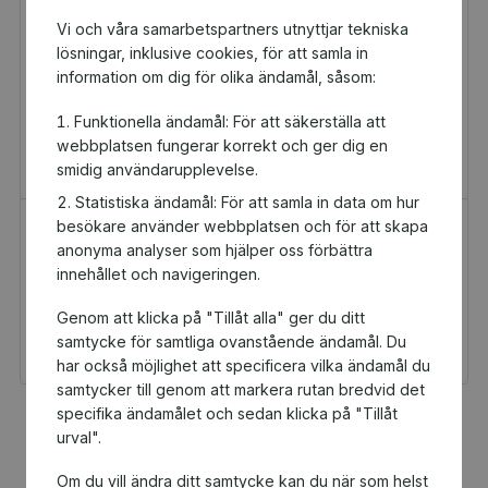
Vi och våra samarbetspartners utnyttjar tekniska
lösningar, inklusive cookies, för att samla in
information om dig för olika ändamål, såsom:
Funktionella ändamål: För att säkerställa att
webbplatsen fungerar korrekt och ger dig en
smidig användarupplevelse.
Statistiska ändamål: För att samla in data om hur
besökare använder webbplatsen och för att skapa
H&M Presentkort
Golfamore
anonyma analyser som hjälper oss förbättra
Presentkort
Presentkort
innehållet och navigeringen.
100 kr
595 kr
Genom att klicka på "Tillåt alla" ger du ditt
Du och Stockholm
Du och Stockholm
Berserkers Rugby FC
Berserkers Rugby FC
samtycke för samtliga ovanstående ändamål. Du
får 5 kr tillbaka
får 29,75 kr tillbaka
har också möjlighet att specificera vilka ändamål du
samtycker till genom att markera rutan bredvid det
specifika ändamålet och sedan klicka på "Tillåt
Fler populära produkter
urval".
Om du vill ändra ditt samtycke kan du när som helst