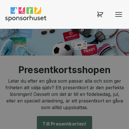
Sponsorhuset shop
Presentkortsshopen
Letar du efter en gåva som passar alla och som ger
friheten att välja själv? Ett presentkort är den perfekta
lösningen! Oavsett om det är till en födelsedag, jul,
eller en speciell anledning, är ett presentkort en gåva
som alltid uppskattas.
Till Presentkorten!