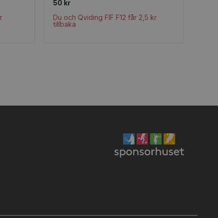
50 kr
r
Du och Qviding FIF F12 får 2,5 kr
tillbaka