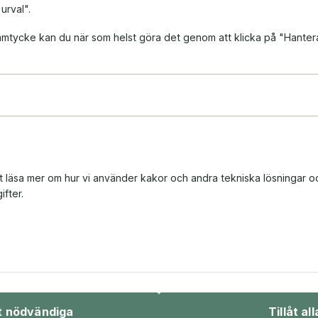
 urval".
 samtycke kan du när som helst göra det genom att klicka på "Hanter
tt läsa mer om hur vi använder kakor och andra tekniska lösningar o
fter.
Bio & underhållning
Sport & fritid
åt nödvändiga
Tillåt all