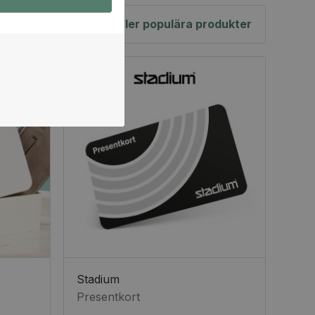
Fler populära produkter
Stadium
Presentkort