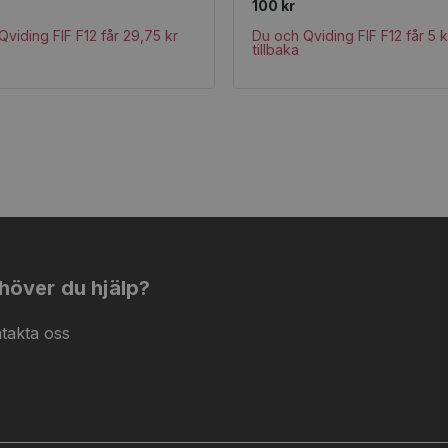
100 kr
viding FIF F12 får 29,75 kr
Du och Qviding FIF F12 får 5 k
tillbaka
höver du hjälp?
takta oss