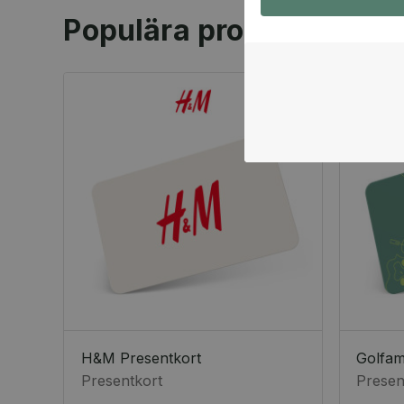
Populära produkter
H&M Presentkort
Golfa
Presentkort
Presen