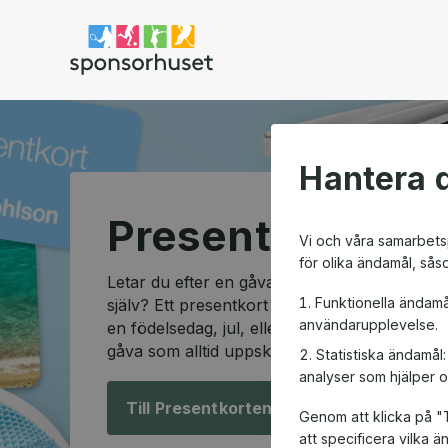
Sponsorhuset shop
Hantera d
Presentkortssh
Vi och våra samarbetsp
för olika ändamål, sås
Letar du efter en gåva som passar alla och so
Funktionella ändamå
själv? Ett presentkort är den perfekta lösning
användarupplevelse.
en födelsedag, jul, eller en speciell anledning
gåva som alltid uppskattas.
Statistiska ändamål
analyser som hjälper o
Till Presentkorten!
Genom att klicka på "T
att specificera vilka 