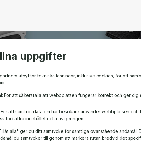
ina uppgifter
open
artners utnyttjar tekniska lösningar, inklusive cookies, för att saml
om:
m ger friheten att välja
l: För att säkerställa att webbplatsen fungerar korrekt och ger dig 
en! Oavsett om det är till
, är ett presentkort en
: För att samla in data om hur besökare använder webbplatsen och
ss förbättra innehållet och navigeringen.
illåt alla" ger du ditt samtycke för samtliga ovanstående ändamål. 
ändamål du samtycker till genom att markera rutan bredvid det spec