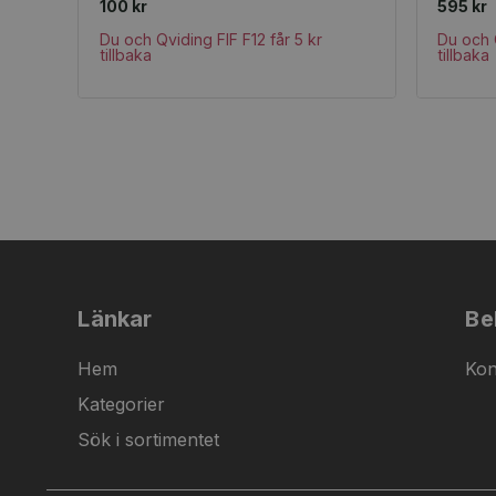
100 kr
595 kr
Du och Qviding FIF F12 får 5 kr
Du och Q
tillbaka
tillbaka
Länkar
Be
Hem
Kon
Kategorier
Sök i sortimentet