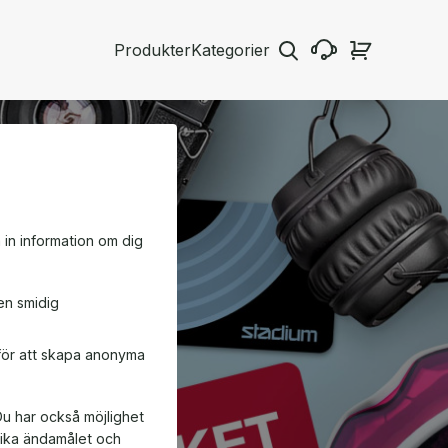
Produkter
Kategorier
a in information om dig
en smidig
 för att skapa anonyma
Du har också möjlighet
ifika ändamålet och