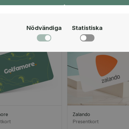
Nödvändiga
Statistiska
more
Zalando
tkort
Presentkort