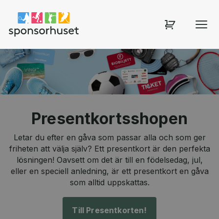
Sponsorhuset shop
Presentkortsshopen
Letar du efter en gåva som passar alla och som ger
friheten att välja själv? Ett presentkort är den perfekta
lösningen! Oavsett om det är till en födelsedag, jul,
eller en speciell anledning, är ett presentkort en gåva
som alltid uppskattas.
Till Presentkorten!