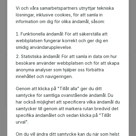
Vi och våra samarbetspartners utnyttjar tekniska
lösningar, inklusive cookies, för att samla in
information om dig för olika ändamål, såsom:
Funktionella ändamål: För att säkerställa att
webbplatsen fungerar korrekt och ger dig en
smidig användarupplevelse.
Statistiska ändamål: För att samla in data om hur
besökare använder webbplatsen och för att skapa
H&M Presentkort
Golfamore
anonyma analyser som hjälper oss förbättra
Presentkort
Presentkort
innehållet och navigeringen.
100 kr
595 kr
Genom att klicka på "Tillåt alla" ger du ditt
Du och Asarums IF/FK
Du och Asarums IF/FK
får 5 kr tillbaka
får 29,75 kr tillbaka
samtycke för samtliga ovanstående ändamål. Du
har också möjlighet att specificera vilka ändamål du
samtycker till genom att markera rutan bredvid det
specifika ändamålet och sedan klicka på "Tillåt
Fler populära produkter
urval".
Om du vill ändra ditt samtycke kan du när som helst