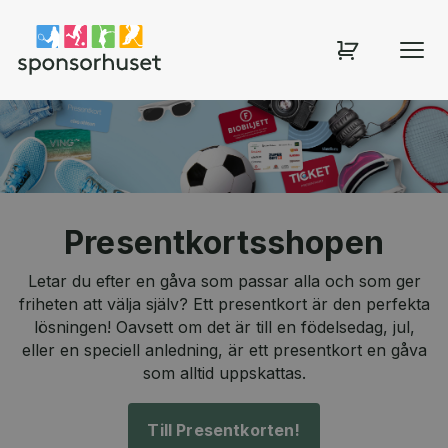
Sponsorhuset shop
Presentkortsshopen
Letar du efter en gåva som passar alla och som ger
friheten att välja själv? Ett presentkort är den perfekta
lösningen! Oavsett om det är till en födelsedag, jul,
eller en speciell anledning, är ett presentkort en gåva
som alltid uppskattas.
Till Presentkorten!