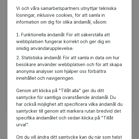
Vi och våra samarbetspartners utnyttjar tekniska
lösningar, inklusive cookies, för att samla in
information om dig för olika ändamål, såsom:
Funktionella ändamål: För att säkerställa att
webbplatsen fungerar korrekt och ger dig en
smidig användarupplevelse.
Statistiska ändamål: För att samla in data om hur
besökare använder webbplatsen och för att skapa
H&M Presentkort
Golfamore
anonyma analyser som hjälper oss förbättra
Presentkort
Presentkort
innehållet och navigeringen.
100 kr
595 kr
Genom att klicka på "Tillåt alla" ger du ditt
Du och Kvarnby IK får 5
Du och Kvarnby IK får
kr tillbaka
29,75 kr tillbaka
samtycke för samtliga ovanstående ändamål. Du
har också möjlighet att specificera vilka ändamål du
samtycker till genom att markera rutan bredvid det
specifika ändamålet och sedan klicka på "Tillåt
Fler populära produkter
urval".
Om du vill ändra ditt samtycke kan du när som helst