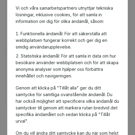
Vi och våra samarbetspartners utnyttjar tekniska
lösningar, inklusive cookies, för att samla in
information om dig för olika ändamål, såsom:
Funktionella ändamål: För att säkerställa att
webbplatsen fungerar korrekt och ger dig en
smidig användarupplevelse.
Statistiska ändamål: För att samla in data om hur
besökare använder webbplatsen och för att skapa
H&M Presentkort
Golfamore
anonyma analyser som hjälper oss förbättra
Presentkort
Presentkort
innehållet och navigeringen.
100 kr
595 kr
Genom att klicka på "Tillåt alla" ger du ditt
Du och
Du och
Sollentunagymnasterna
Sollentunagymnasterna
samtycke för samtliga ovanstående ändamål. Du
får 5 kr tillbaka
får 29,75 kr tillbaka
har också möjlighet att specificera vilka ändamål du
samtycker till genom att markera rutan bredvid det
specifika ändamålet och sedan klicka på "Tillåt
Fler populära produkter
urval".
Om du vill ändra ditt samtycke kan du när som helst