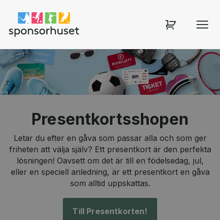
Sponsorhuset shop
Presentkortsshopen
Letar du efter en gåva som passar alla och som ger
friheten att välja själv? Ett presentkort är den perfekta
lösningen! Oavsett om det är till en födelsedag, jul,
eller en speciell anledning, är ett presentkort en gåva
som alltid uppskattas.
Till Presentkorten!