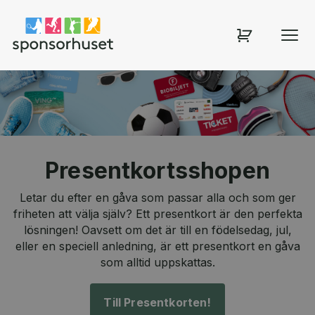
Sponsorhuset shop
Presentkortsshopen
Letar du efter en gåva som passar alla och som ger
friheten att välja själv? Ett presentkort är den perfekta
lösningen! Oavsett om det är till en födelsedag, jul,
eller en speciell anledning, är ett presentkort en gåva
som alltid uppskattas.
Till Presentkorten!