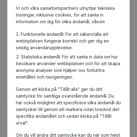
Vi och våra samarbetspartners utnyttjar tekniska
lösningar, inklusive cookies, för att samla in
information om dig för olika ändamål, såsom:
Funktionella ändamål: För att säkerställa att
webbplatsen fungerar korrekt och ger dig en
smidig användarupplevelse.
Statistiska ändamål: För att samla in data om hur
besökare använder webbplatsen och för att skapa
H&M Presentkort
Golfamore
anonyma analyser som hjälper oss förbättra
Presentkort
Presentkort
innehållet och navigeringen.
100 kr
595 kr
Genom att klicka på "Tillåt alla" ger du ditt
Du och Marsvinsholms
Du och Marsvinsholms
IF får 5 kr tillbaka
IF får 29,75 kr tillbaka
samtycke för samtliga ovanstående ändamål. Du
har också möjlighet att specificera vilka ändamål du
samtycker till genom att markera rutan bredvid det
specifika ändamålet och sedan klicka på "Tillåt
Fler populära produkter
urval".
Om du vill ändra ditt samtycke kan du när som helst