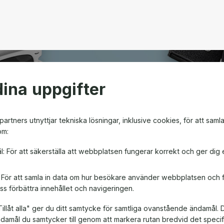
ina uppgifter
open
artners utnyttjar tekniska lösningar, inklusive cookies, för att saml
om:
m ger friheten att välja
l: För att säkerställa att webbplatsen fungerar korrekt och ger dig 
en! Oavsett om det är till
, är ett presentkort en
: För att samla in data om hur besökare använder webbplatsen och
ss förbättra innehållet och navigeringen.
illåt alla" ger du ditt samtycke för samtliga ovanstående ändamål. 
ändamål du samtycker till genom att markera rutan bredvid det spec