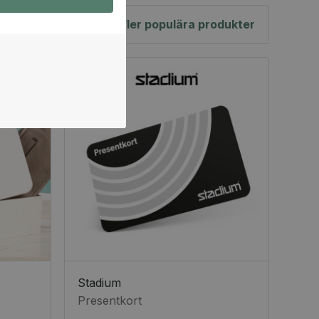
Fler populära produkter
Stadium
Presentkort