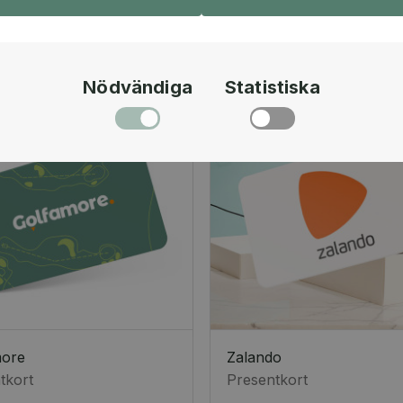
Nödvändiga
Statistiska
more
Zalando
tkort
Presentkort