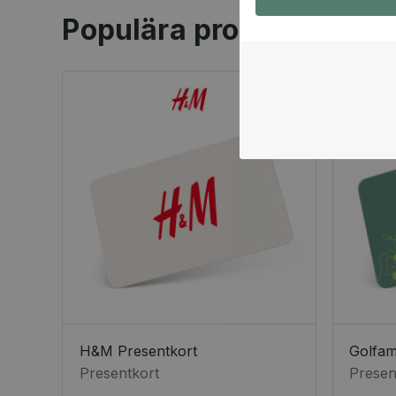
Populära produkter
H&M Presentkort
Golfa
Presentkort
Presen