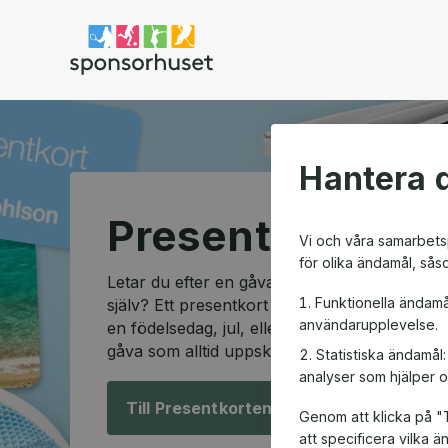
Sponsorhuset shop
Hantera d
Presentkortssh
Vi och våra samarbetsp
för olika ändamål, sås
Letar du efter en gåva som passar alla och so
Funktionella ändamå
själv? Ett presentkort är den perfekta lösning
användarupplevelse.
en födelsedag, jul, eller en speciell anledning
gåva som alltid uppskattas.
Statistiska ändamål
analyser som hjälper o
Till Presentkorten!
Genom att klicka på "T
att specificera vilka 