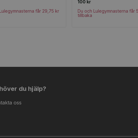
100 kr
Lulegymnasterna får 29,75 kr
Du och Lulegymnasterna får 5
tillbaka
höver du hjälp?
takta oss