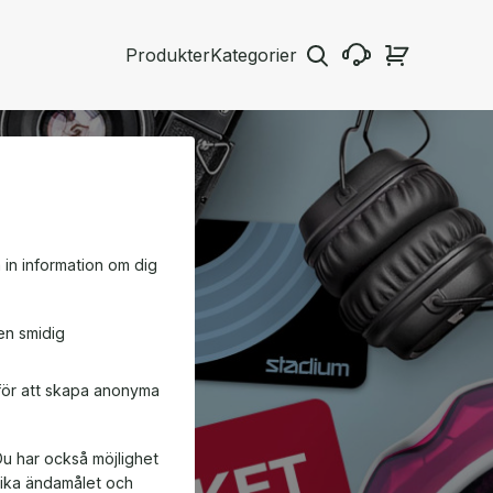
Produkter
Kategorier
a in information om dig
en smidig
 för att skapa anonyma
Du har också möjlighet
ifika ändamålet och