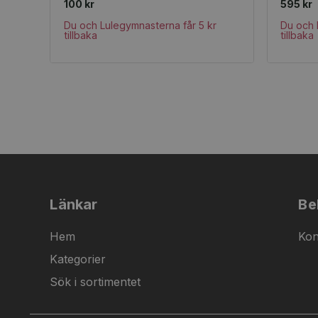
100 kr
595 kr
Du och Lulegymnasterna får 5 kr
Du och 
tillbaka
tillbaka
Länkar
Be
Hem
Kon
Kategorier
Sök i sortimentet