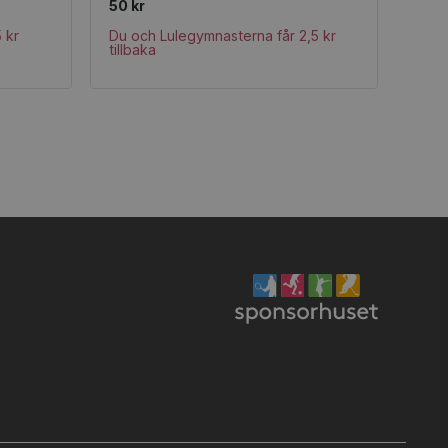
50 kr
 kr
Du och Lulegymnasterna får 2,5 kr
tillbaka