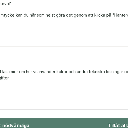
 urval".
 samtycke kan du när som helst göra det genom att klicka på "Hanter
tt läsa mer om hur vi använder kakor och andra tekniska lösningar o
fter.
Bio & underhållning
Sport & fritid
åt nödvändiga
Tillåt all