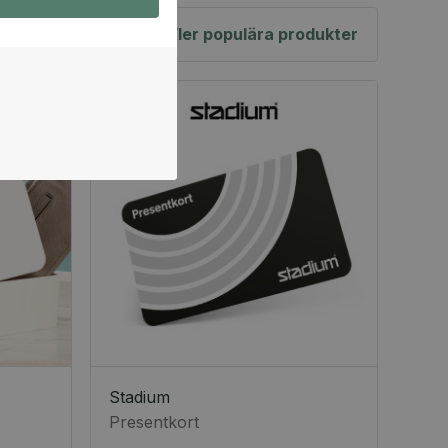
Fler populära produkter
Stadium
Presentkort