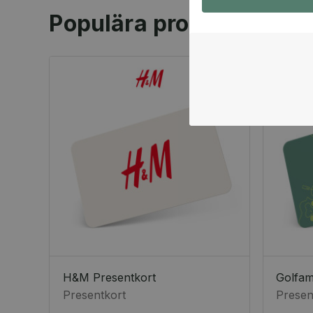
Populära produkter
H&M Presentkort
Golfa
Presentkort
Presen