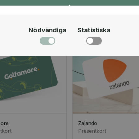
Nödvändiga
Statistiska
more
Zalando
tkort
Presentkort