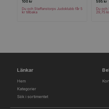
100 kr
595 kr
Du och Staffanstorps Judoklubb får 5
Du och 
kr tillbaka
29,75 kr
Länkar
Be
Hem
Kon
Kategorier
Sök i sortimentet