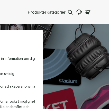
Produkter
Kategorier
a in information om dig
en smidig
 för att skapa anonyma
Du har också möjlighet
ifika ändamålet och