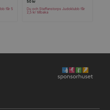
50 kr
bb får 5
Du och Staffanstorps Judoklubb får
2,5 kr tillbaka