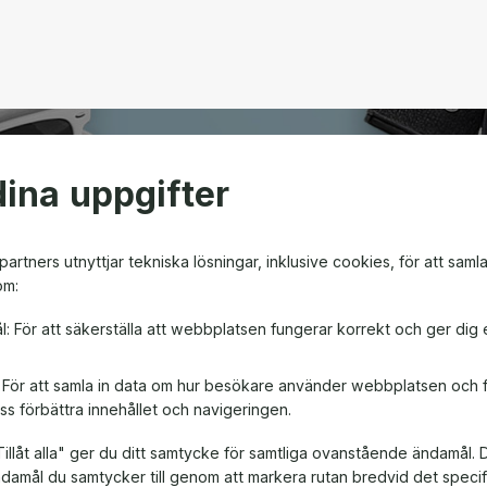
ina uppgifter
open
artners utnyttjar tekniska lösningar, inklusive cookies, för att saml
om:
m ger friheten att välja
l: För att säkerställa att webbplatsen fungerar korrekt och ger dig 
en! Oavsett om det är till
, är ett presentkort en
: För att samla in data om hur besökare använder webbplatsen och
ss förbättra innehållet och navigeringen.
illåt alla" ger du ditt samtycke för samtliga ovanstående ändamål. 
ändamål du samtycker till genom att markera rutan bredvid det spec