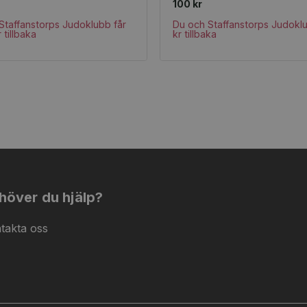
100 kr
Staffanstorps Judoklubb får
Du och Staffanstorps Judoklu
 tillbaka
kr tillbaka
höver du hjälp?
takta oss