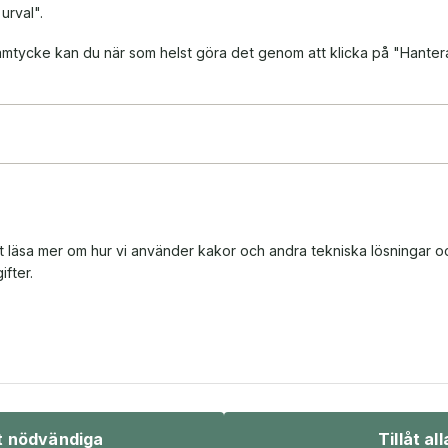
 urval".
 samtycke kan du när som helst göra det genom att klicka på "Hanter
tt läsa mer om hur vi använder kakor och andra tekniska lösningar o
fter.
Bio & underhållning
Sport & fritid
åt nödvändiga
Tillåt all