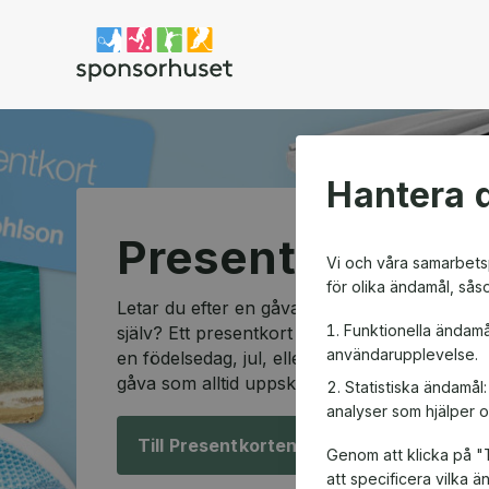
Sponsorhuset shop
Hantera d
Presentkortssh
Vi och våra samarbetsp
för olika ändamål, sås
Letar du efter en gåva som passar alla och so
Funktionella ändamå
själv? Ett presentkort är den perfekta lösning
användarupplevelse.
en födelsedag, jul, eller en speciell anledning
gåva som alltid uppskattas.
Statistiska ändamål
analyser som hjälper o
Till Presentkorten!
Genom att klicka på "T
att specificera vilka 