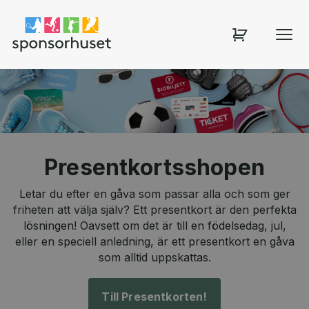
Sponsorhuset shop
Presentkortsshopen
Letar du efter en gåva som passar alla och som ger
friheten att välja själv? Ett presentkort är den perfekta
lösningen! Oavsett om det är till en födelsedag, jul,
eller en speciell anledning, är ett presentkort en gåva
som alltid uppskattas.
Till Presentkorten!