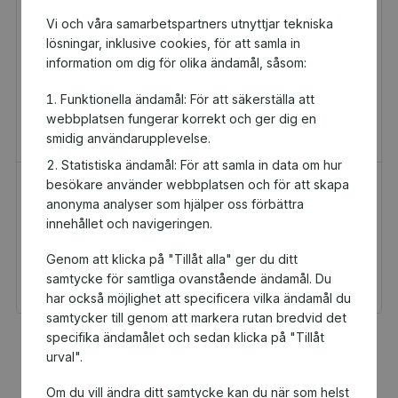
Vi och våra samarbetspartners utnyttjar tekniska
lösningar, inklusive cookies, för att samla in
information om dig för olika ändamål, såsom:
Funktionella ändamål: För att säkerställa att
webbplatsen fungerar korrekt och ger dig en
smidig användarupplevelse.
Statistiska ändamål: För att samla in data om hur
besökare använder webbplatsen och för att skapa
H&M Presentkort
Golfamore
anonyma analyser som hjälper oss förbättra
Presentkort
Presentkort
innehållet och navigeringen.
100 kr
595 kr
Genom att klicka på "Tillåt alla" ger du ditt
Du och Ljungby
Du och Ljungby
Gymnastikklubb får 5 kr
Gymnastikklubb får
samtycke för samtliga ovanstående ändamål. Du
tillbaka
29,75 kr tillbaka
har också möjlighet att specificera vilka ändamål du
samtycker till genom att markera rutan bredvid det
specifika ändamålet och sedan klicka på "Tillåt
Fler populära produkter
urval".
Om du vill ändra ditt samtycke kan du när som helst