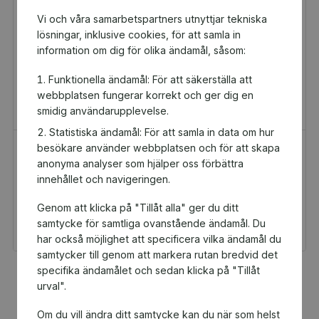
Vi och våra samarbetspartners utnyttjar tekniska
lösningar, inklusive cookies, för att samla in
information om dig för olika ändamål, såsom:
Funktionella ändamål: För att säkerställa att
webbplatsen fungerar korrekt och ger dig en
smidig användarupplevelse.
Statistiska ändamål: För att samla in data om hur
besökare använder webbplatsen och för att skapa
H&M Presentkort
Golfamore
anonyma analyser som hjälper oss förbättra
Presentkort
Presentkort
innehållet och navigeringen.
100 kr
595 kr
Genom att klicka på "Tillåt alla" ger du ditt
Du och Lunds Civila RF
Du och Lunds Civila RF
får 5 kr tillbaka
får 29,75 kr tillbaka
samtycke för samtliga ovanstående ändamål. Du
har också möjlighet att specificera vilka ändamål du
samtycker till genom att markera rutan bredvid det
specifika ändamålet och sedan klicka på "Tillåt
Fler populära produkter
urval".
Om du vill ändra ditt samtycke kan du när som helst