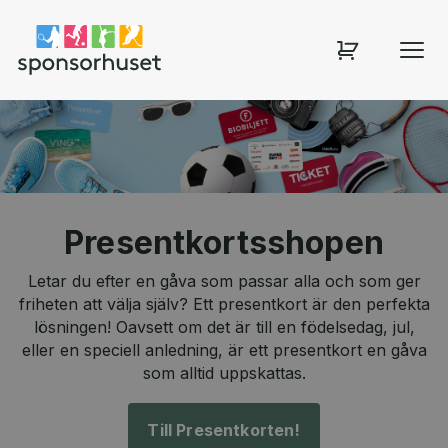
Sponsorhuset shop
Presentkortsshopen
Letar du efter en gåva som passar alla och som ger
friheten att välja själv? Ett presentkort är den perfekta
lösningen! Oavsett om det är till en födelsedag, jul,
eller en speciell anledning, är ett presentkort en gåva
som alltid uppskattas.
Till Presentkorten!