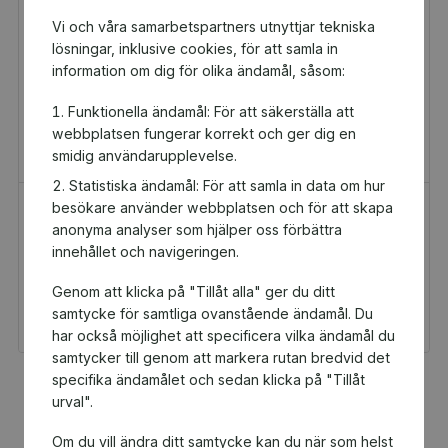
Vi och våra samarbetspartners utnyttjar tekniska
lösningar, inklusive cookies, för att samla in
information om dig för olika ändamål, såsom:
Funktionella ändamål: För att säkerställa att
webbplatsen fungerar korrekt och ger dig en
smidig användarupplevelse.
Statistiska ändamål: För att samla in data om hur
besökare använder webbplatsen och för att skapa
H&M Presentkort
Golfamore
anonyma analyser som hjälper oss förbättra
Presentkort
Presentkort
innehållet och navigeringen.
100 kr
595 kr
Genom att klicka på "Tillåt alla" ger du ditt
Du och Rystad BK får 5
Du och Rystad BK får
kr tillbaka
29,75 kr tillbaka
samtycke för samtliga ovanstående ändamål. Du
har också möjlighet att specificera vilka ändamål du
samtycker till genom att markera rutan bredvid det
specifika ändamålet och sedan klicka på "Tillåt
Fler populära produkter
urval".
Om du vill ändra ditt samtycke kan du när som helst