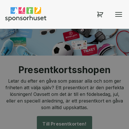
Sponsorhuset shop
Presentkortsshopen
Letar du efter en gåva som passar alla och som ger
friheten att välja själv? Ett presentkort är den perfekta
lösningen! Oavsett om det är till en födelsedag, jul,
eller en speciell anledning, är ett presentkort en gåva
som alltid uppskattas.
Till Presentkorten!