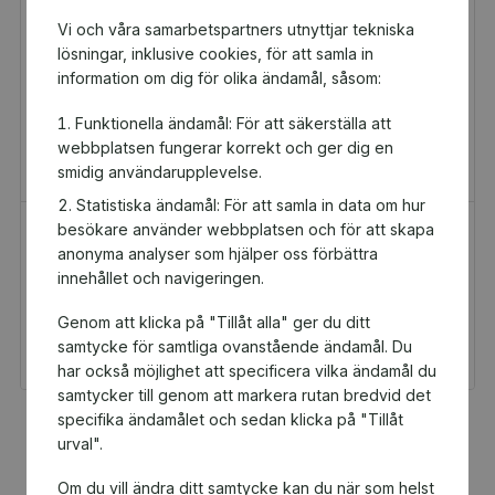
Vi och våra samarbetspartners utnyttjar tekniska
lösningar, inklusive cookies, för att samla in
information om dig för olika ändamål, såsom:
Funktionella ändamål: För att säkerställa att
webbplatsen fungerar korrekt och ger dig en
smidig användarupplevelse.
Statistiska ändamål: För att samla in data om hur
besökare använder webbplatsen och för att skapa
H&M Presentkort
Golfamore
anonyma analyser som hjälper oss förbättra
Presentkort
Presentkort
innehållet och navigeringen.
100 kr
595 kr
Genom att klicka på "Tillåt alla" ger du ditt
Du och Zorrow Club får
Du och Zorrow Club får
5 kr tillbaka
29,75 kr tillbaka
samtycke för samtliga ovanstående ändamål. Du
har också möjlighet att specificera vilka ändamål du
samtycker till genom att markera rutan bredvid det
specifika ändamålet och sedan klicka på "Tillåt
Fler populära produkter
urval".
Om du vill ändra ditt samtycke kan du när som helst