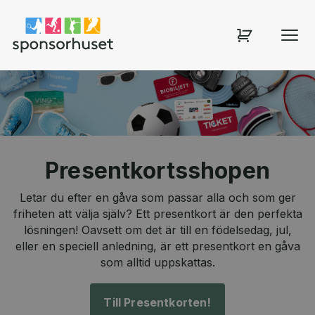
Sponsorhuset shop
Presentkortsshopen
Letar du efter en gåva som passar alla och som ger
friheten att välja själv? Ett presentkort är den perfekta
lösningen! Oavsett om det är till en födelsedag, jul,
eller en speciell anledning, är ett presentkort en gåva
som alltid uppskattas.
Till Presentkorten!