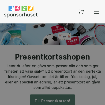
Sponsorhuset shop
Presentkortsshopen
Letar du efter en gåva som passar alla och som ger
friheten att välja själv? Ett presentkort är den perfekta
lösningen! Oavsett om det är till en födelsedag, jul,
eller en speciell anledning, är ett presentkort en gåva
som alltid uppskattas.
Till Presentkorten!