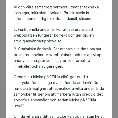
Vi och våra samarbetspartners utnyttjar tekniska
lösningar, inklusive cookies, för att samla in
information om dig för olika ändamål, såsom:
Funktionella ändamål: För att säkerställa att
webbplatsen fungerar korrekt och ger dig en
smidig användarupplevelse.
Statistiska ändamål: För att samla in data om hur
besökare använder webbplatsen och för att skapa
H&M Presentkort
Golfamore
anonyma analyser som hjälper oss förbättra
Presentkort
Presentkort
innehållet och navigeringen.
100 kr
595 kr
Genom att klicka på "Tillåt alla" ger du ditt
Du och SK Sydsim får 5
Du och SK Sydsim får
kr tillbaka
29,75 kr tillbaka
samtycke för samtliga ovanstående ändamål. Du
har också möjlighet att specificera vilka ändamål du
samtycker till genom att markera rutan bredvid det
specifika ändamålet och sedan klicka på "Tillåt
Fler populära produkter
urval".
Om du vill ändra ditt samtycke kan du när som helst