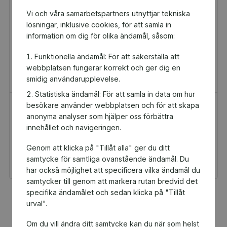
Vi och våra samarbetspartners utnyttjar tekniska
lösningar, inklusive cookies, för att samla in
information om dig för olika ändamål, såsom:
Funktionella ändamål: För att säkerställa att
webbplatsen fungerar korrekt och ger dig en
smidig användarupplevelse.
Statistiska ändamål: För att samla in data om hur
besökare använder webbplatsen och för att skapa
H&M Presentkort
Golfamore
anonyma analyser som hjälper oss förbättra
Presentkort
Presentkort
innehållet och navigeringen.
100 kr
595 kr
Genom att klicka på "Tillåt alla" ger du ditt
Du och Falkenbergs
Du och Falkenbergs
BTK får 5 kr tillbaka
BTK får 29,75 kr
samtycke för samtliga ovanstående ändamål. Du
tillbaka
har också möjlighet att specificera vilka ändamål du
samtycker till genom att markera rutan bredvid det
specifika ändamålet och sedan klicka på "Tillåt
Fler populära produkter
urval".
Om du vill ändra ditt samtycke kan du när som helst