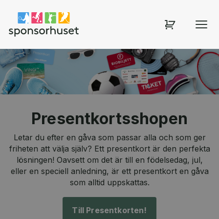
Sponsorhuset shop
Presentkortsshopen
Letar du efter en gåva som passar alla och som ger
friheten att välja själv? Ett presentkort är den perfekta
lösningen! Oavsett om det är till en födelsedag, jul,
eller en speciell anledning, är ett presentkort en gåva
som alltid uppskattas.
Till Presentkorten!