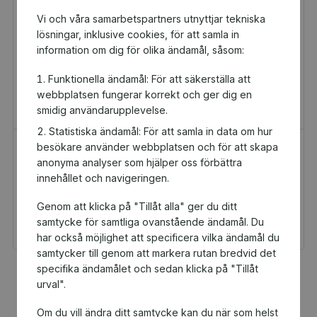
Vi och våra samarbetspartners utnyttjar tekniska
lösningar, inklusive cookies, för att samla in
information om dig för olika ändamål, såsom:
Funktionella ändamål: För att säkerställa att
webbplatsen fungerar korrekt och ger dig en
smidig användarupplevelse.
Statistiska ändamål: För att samla in data om hur
besökare använder webbplatsen och för att skapa
H&M Presentkort
Golfamore
anonyma analyser som hjälper oss förbättra
Presentkort
Presentkort
innehållet och navigeringen.
100 kr
595 kr
Genom att klicka på "Tillåt alla" ger du ditt
Du och Landskrona
Du och Landskrona
Falcons får 5 kr tillbaka
Falcons får 29,75 kr
samtycke för samtliga ovanstående ändamål. Du
tillbaka
har också möjlighet att specificera vilka ändamål du
samtycker till genom att markera rutan bredvid det
specifika ändamålet och sedan klicka på "Tillåt
Fler populära produkter
urval".
Om du vill ändra ditt samtycke kan du när som helst