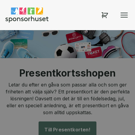
Sponsorhuset shop
Presentkortsshopen
Letar du efter en gåva som passar alla och som ger
friheten att välja själv? Ett presentkort är den perfekta
lösningen! Oavsett om det är till en födelsedag, jul,
eller en speciell anledning, är ett presentkort en gåva
som alltid uppskattas.
Till Presentkorten!