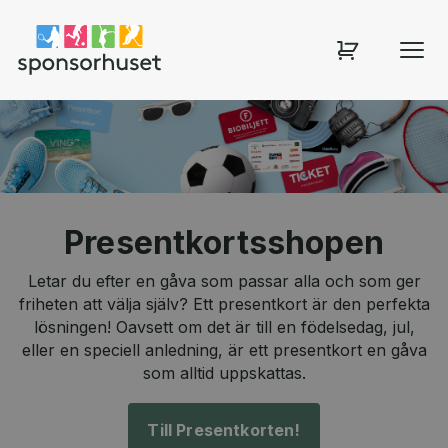
Sponsorhuset shop
Presentkortsshopen
Letar du efter en gåva som passar alla och som ger
friheten att välja själv? Ett presentkort är den perfekta
lösningen! Oavsett om det är till en födelsedag, jul,
eller en speciell anledning, är ett presentkort en gåva
som alltid uppskattas.
Till Presentkorten!