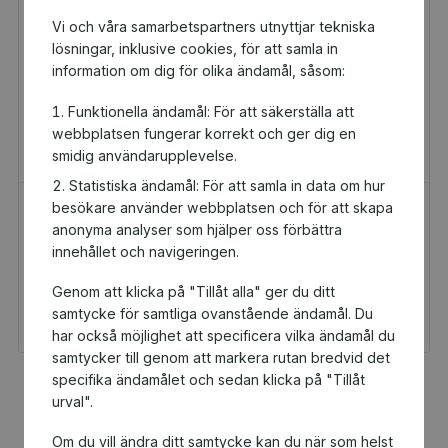
Vi och våra samarbetspartners utnyttjar tekniska
lösningar, inklusive cookies, för att samla in
information om dig för olika ändamål, såsom:
Funktionella ändamål: För att säkerställa att
webbplatsen fungerar korrekt och ger dig en
smidig användarupplevelse.
Statistiska ändamål: För att samla in data om hur
besökare använder webbplatsen och för att skapa
H&M Presentkort
Golfamore
anonyma analyser som hjälper oss förbättra
Presentkort
Presentkort
innehållet och navigeringen.
100 kr
595 kr
Genom att klicka på "Tillåt alla" ger du ditt
Du och Tofta GIF får 5
Du och Tofta GIF får
kr tillbaka
29,75 kr tillbaka
samtycke för samtliga ovanstående ändamål. Du
har också möjlighet att specificera vilka ändamål du
samtycker till genom att markera rutan bredvid det
specifika ändamålet och sedan klicka på "Tillåt
Fler populära produkter
urval".
Om du vill ändra ditt samtycke kan du när som helst