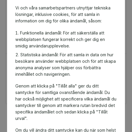
Vi och våra samarbetspartners utnyttjar tekniska
lösningar, inklusive cookies, för att samla in
information om dig för olika ändamål, såsom:
Funktionella ändamål: För att säkerställa att
webbplatsen fungerar korrekt och ger dig en
smidig användarupplevelse.
Statistiska ändamål: För att samla in data om hur
besökare använder webbplatsen och för att skapa
H&M Presentkort
Golfamore
anonyma analyser som hjälper oss förbättra
Presentkort
Presentkort
innehållet och navigeringen.
100 kr
595 kr
Genom att klicka på "Tillåt alla" ger du ditt
Du och Slottsstadens
Du och Slottsstadens
KK får 5 kr tillbaka
KK får 29,75 kr tillbaka
samtycke för samtliga ovanstående ändamål. Du
har också möjlighet att specificera vilka ändamål du
samtycker till genom att markera rutan bredvid det
specifika ändamålet och sedan klicka på "Tillåt
Fler populära produkter
urval".
Om du vill ändra ditt samtycke kan du när som helst