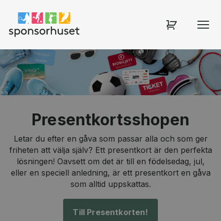
Sponsorhuset shop
Presentkortsshopen
Letar du efter en gåva som passar alla och som ger
friheten att välja själv? Ett presentkort är den perfekta
lösningen! Oavsett om det är till en födelsedag, jul,
eller en speciell anledning, är ett presentkort en gåva
som alltid uppskattas.
Till Presentkorten!