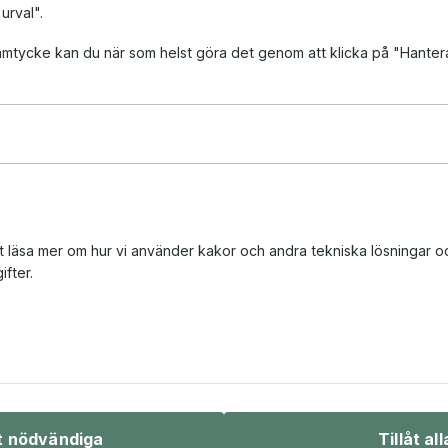
 urval".
 samtycke kan du när som helst göra det genom att klicka på "Hanter
tt läsa mer om hur vi använder kakor och andra tekniska lösningar o
fter.
Bio & underhållning
Sport & fritid
åt nödvändiga
Tillåt all