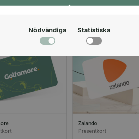
Nödvändiga
Statistiska
more
Zalando
tkort
Presentkort