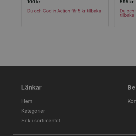
100 kr
595 kr
Du och God in Action får 5 kr tillbaka
Du och 
tillbaka
Länkar
Be
Hem
Kon
Kategorier
Sök i sortimentet