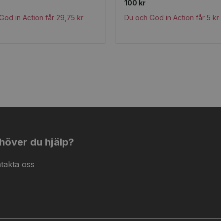
100 kr
God in Action får 29,75 kr
Du och God in Action får 5 kr 
höver du hjälp?
takta oss