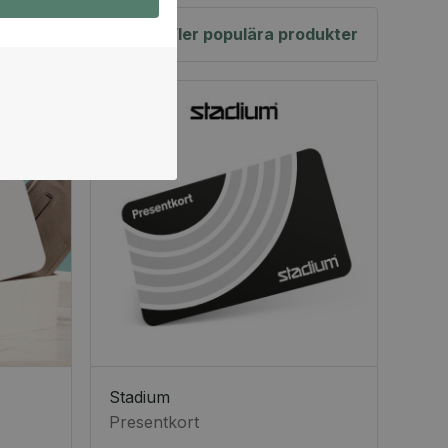
Fler populära produkter
Stadium
Presentkort