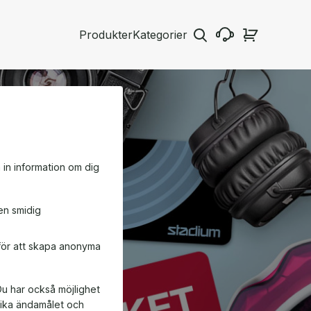
Produkter
Kategorier
a in information om dig
en smidig
 för att skapa anonyma
Du har också möjlighet
ifika ändamålet och