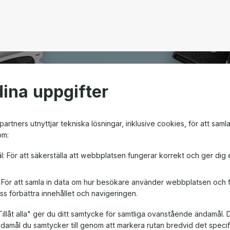
ina uppgifter
open
artners utnyttjar tekniska lösningar, inklusive cookies, för att saml
om:
m ger friheten att välja
l: För att säkerställa att webbplatsen fungerar korrekt och ger dig 
en! Oavsett om det är till
, är ett presentkort en
: För att samla in data om hur besökare använder webbplatsen och
ss förbättra innehållet och navigeringen.
illåt alla" ger du ditt samtycke för samtliga ovanstående ändamål. 
ändamål du samtycker till genom att markera rutan bredvid det spec