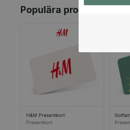
Populära produkter
H&M Presentkort
Golfa
Presentkort
Presen