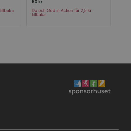
50 kr
tillbaka
Du och God in Action får 2,5 kr
tillbaka