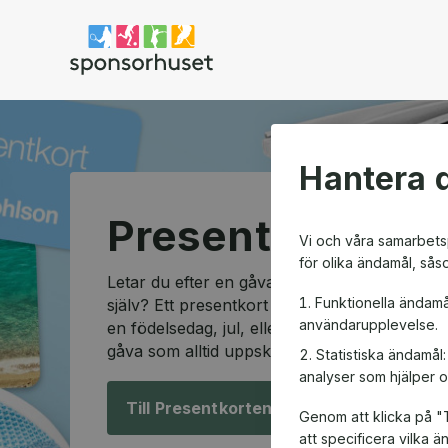
Sponsorhuset shop
Hantera d
Presentkortssh
Vi och våra samarbetsp
för olika ändamål, sås
Letar du efter en gåva som passar alla och so
Funktionella ändamå
själv? Ett presentkort är den perfekta lösning
användarupplevelse.
en födelsedag, jul, eller en speciell anledning
gåva som alltid uppskattas.
Statistiska ändamål
analyser som hjälper o
Till Presentkorten!
Genom att klicka på "T
att specificera vilka 