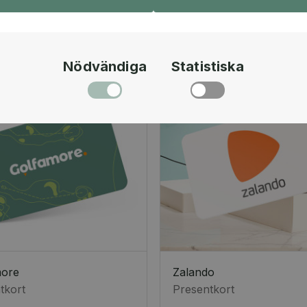
Nödvändiga
Statistiska
more
Zalando
tkort
Presentkort