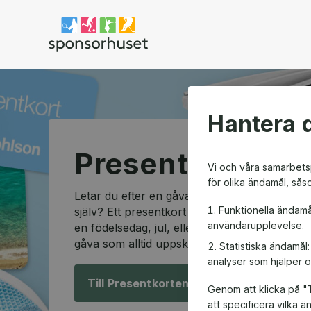
Sponsorhuset shop
Hantera d
Presentkortssh
Vi och våra samarbetsp
för olika ändamål, sås
Letar du efter en gåva som passar alla och so
Funktionella ändamå
själv? Ett presentkort är den perfekta lösning
användarupplevelse.
en födelsedag, jul, eller en speciell anledning
gåva som alltid uppskattas.
Statistiska ändamål
analyser som hjälper o
Till Presentkorten!
Genom att klicka på "T
att specificera vilka 