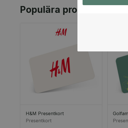
Populära produkter
H&M Presentkort
Golfa
Presentkort
Presen