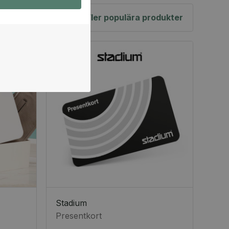
Fler populära produkter
Stadium
Presentkort