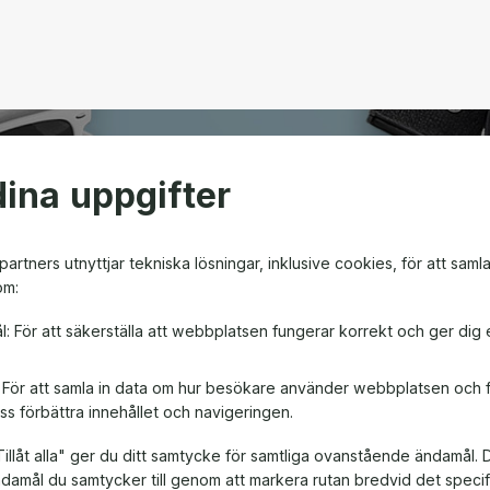
ina uppgifter
open
artners utnyttjar tekniska lösningar, inklusive cookies, för att saml
om:
m ger friheten att välja
l: För att säkerställa att webbplatsen fungerar korrekt och ger dig 
en! Oavsett om det är till
, är ett presentkort en
: För att samla in data om hur besökare använder webbplatsen och
ss förbättra innehållet och navigeringen.
illåt alla" ger du ditt samtycke för samtliga ovanstående ändamål. 
ändamål du samtycker till genom att markera rutan bredvid det spec