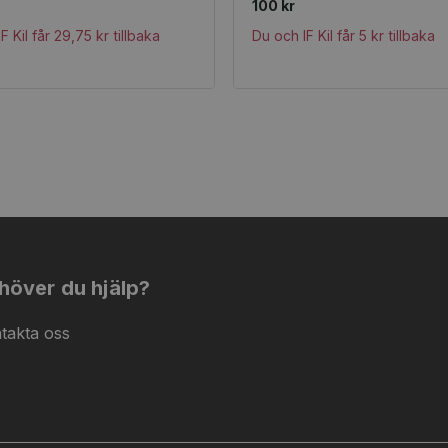
100 kr
F Kil får 29,75 kr tillbaka
Du och IF Kil får 5 kr tillbaka
höver du hjälp?
takta oss