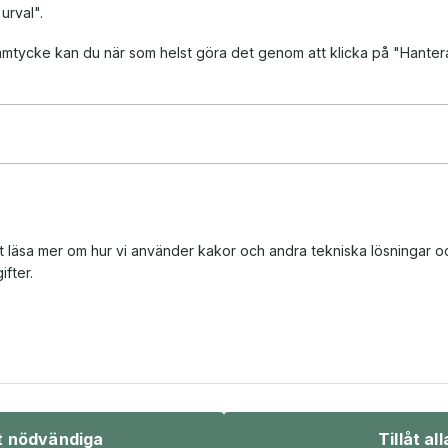
 urval".
 samtycke kan du när som helst göra det genom att klicka på "Hanter
tt läsa mer om hur vi använder kakor och andra tekniska lösningar o
fter.
Bio & underhållning
Sport & fritid
åt nödvändiga
Tillåt all