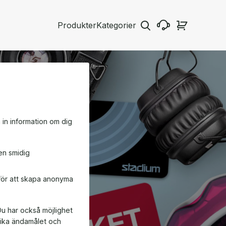
Produkter
Kategorier
a in information om dig
en smidig
 för att skapa anonyma
Du har också möjlighet
ifika ändamålet och