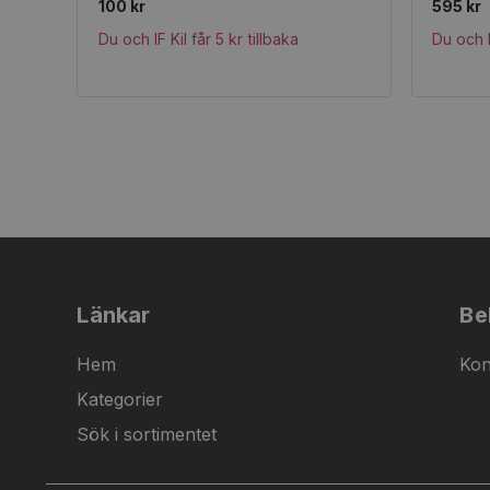
100 kr
595 kr
Du och IF Kil får 5 kr tillbaka
Du och I
Länkar
Be
Hem
Kon
Kategorier
Sök i sortimentet