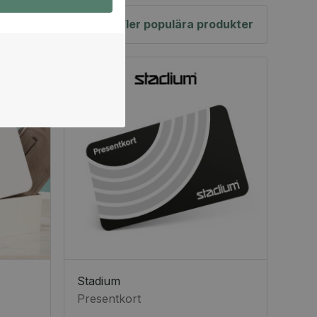
Fler populära produkter
Stadium
Presentkort