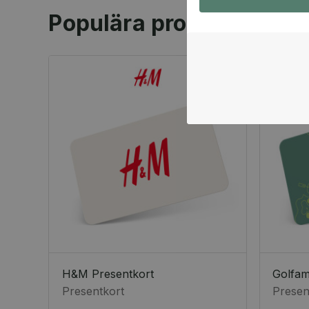
Populära produkter
H&M Presentkort
Golfa
Presentkort
Presen