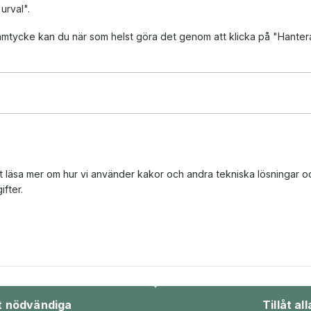
 urval".
 samtycke kan du när som helst göra det genom att klicka på "Hanter
tt läsa mer om hur vi använder kakor och andra tekniska lösningar o
fter.
Bio & underhållning
Sport & fritid
åt nödvändiga
Tillåt all