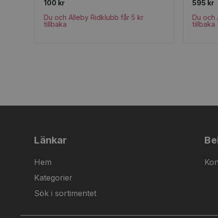
100 kr
595 kr
Du och Alleby Ridklubb får 5 kr
Du och 
tillbaka
tillbaka
Länkar
Be
Hem
Kon
Kategorier
Sök i sortimentet