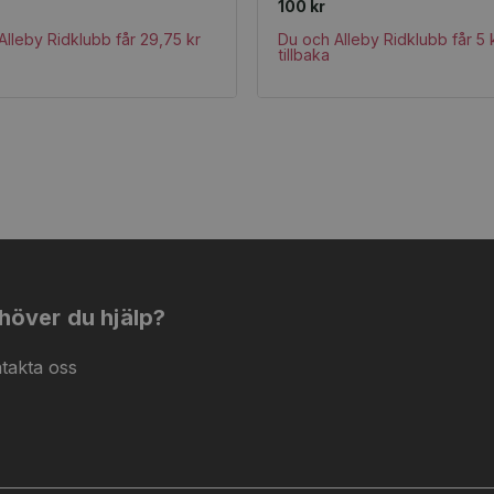
100 kr
Alleby Ridklubb får 29,75 kr
Du och Alleby Ridklubb får 5 
tillbaka
höver du hjälp?
takta oss