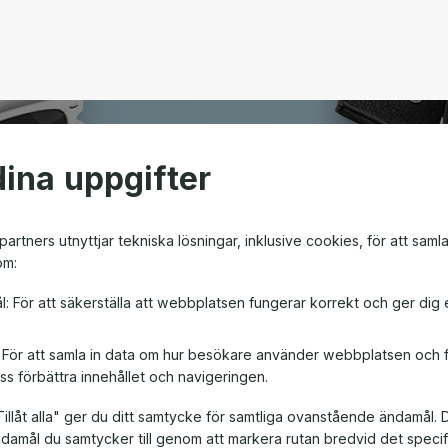
ina uppgifter
open
artners utnyttjar tekniska lösningar, inklusive cookies, för att saml
om:
m ger friheten att välja
l: För att säkerställa att webbplatsen fungerar korrekt och ger dig 
en! Oavsett om det är till
, är ett presentkort en
: För att samla in data om hur besökare använder webbplatsen och
ss förbättra innehållet och navigeringen.
illåt alla" ger du ditt samtycke för samtliga ovanstående ändamål. 
ändamål du samtycker till genom att markera rutan bredvid det spec