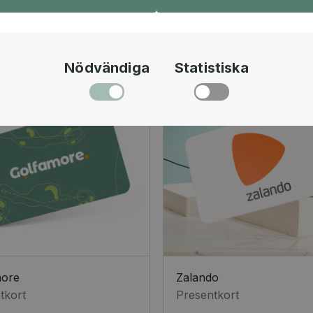
Nödvändiga
Statistiska
more
Zalando
tkort
Presentkort