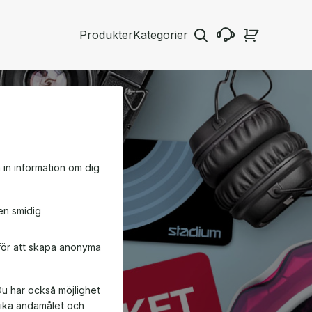
Produkter
Kategorier
a in information om dig
en smidig
 för att skapa anonyma
Du har också möjlighet
ifika ändamålet och