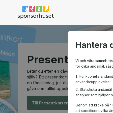
Sponsorhuset shop
Hantera d
Presentkortssh
Vi och våra samarbetsp
för olika ändamål, sås
Letar du efter en gåva som passar alla och so
Funktionella ändamå
själv? Ett presentkort är den perfekta lösning
användarupplevelse.
en födelsedag, jul, eller en speciell anledning
gåva som alltid uppskattas.
Statistiska ändamål
analyser som hjälper o
Till Presentkorten!
Genom att klicka på "T
att specificera vilka 