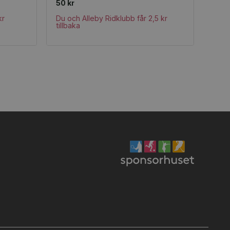
50 kr
kr
Du och Alleby Ridklubb får 2,5 kr
tillbaka