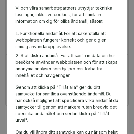
Vi och våra samarbetspartners utnyttjar tekniska
lösningar, inklusive cookies, för att samla in
information om dig för olika ändamål, såsom:
Funktionella ändamål: För att säkerställa att
webbplatsen fungerar korrekt och ger dig en
smidig användarupplevelse.
Statistiska ändamål: För att samla in data om hur
besökare använder webbplatsen och för att skapa
H&M Presentkort
Golfamore
anonyma analyser som hjälper oss förbättra
Presentkort
Presentkort
innehållet och navigeringen.
100 kr
595 kr
Genom att klicka på "Tillåt alla" ger du ditt
Du och Hallsbergs
Du och Hallsbergs
Ridklubb får 5 kr
Ridklubb får 29,75 kr
samtycke för samtliga ovanstående ändamål. Du
tillbaka
tillbaka
har också möjlighet att specificera vilka ändamål du
samtycker till genom att markera rutan bredvid det
specifika ändamålet och sedan klicka på "Tillåt
Fler populära produkter
urval".
Om du vill ändra ditt samtycke kan du när som helst