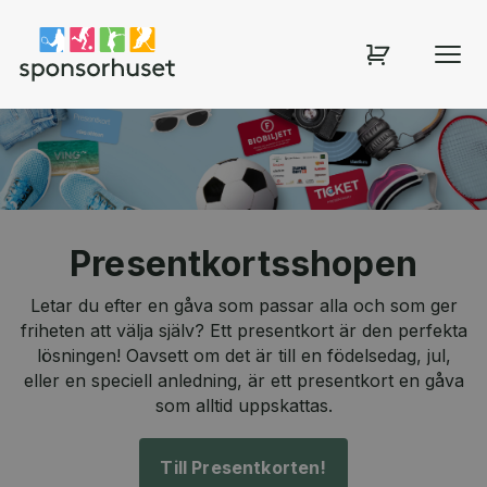
Sponsorhuset shop
Presentkortsshopen
Letar du efter en gåva som passar alla och som ger
friheten att välja själv? Ett presentkort är den perfekta
lösningen! Oavsett om det är till en födelsedag, jul,
eller en speciell anledning, är ett presentkort en gåva
som alltid uppskattas.
Till Presentkorten!