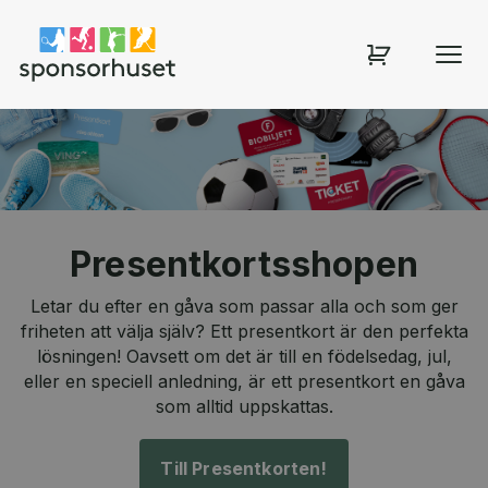
Sponsorhuset shop
Presentkortsshopen
Letar du efter en gåva som passar alla och som ger
friheten att välja själv? Ett presentkort är den perfekta
lösningen! Oavsett om det är till en födelsedag, jul,
eller en speciell anledning, är ett presentkort en gåva
som alltid uppskattas.
Till Presentkorten!