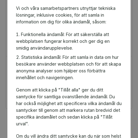
Vi och våra samarbetspartners utnyttjar tekniska
lösningar, inklusive cookies, för att samla in
information om dig för olika ändamål, såsom:
Funktionella ändamål: För att säkerställa att
webbplatsen fungerar korrekt och ger dig en
smidig användarupplevelse.
Statistiska ändamål: För att samla in data om hur
besökare använder webbplatsen och för att skapa
H&M Presentkort
Golfamore
anonyma analyser som hjälper oss förbättra
Presentkort
Presentkort
innehållet och navigeringen.
100 kr
595 kr
Genom att klicka på "Tillåt alla" ger du ditt
Du och Guldhedens IK
Du och Guldhedens IK
får 5 kr tillbaka
får 29,75 kr tillbaka
samtycke för samtliga ovanstående ändamål. Du
har också möjlighet att specificera vilka ändamål du
samtycker till genom att markera rutan bredvid det
specifika ändamålet och sedan klicka på "Tillåt
Fler populära produkter
urval".
Om du vill ändra ditt samtycke kan du när som helst