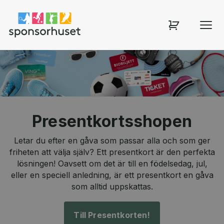
Sponsorhuset shop
Presentkortsshopen
Letar du efter en gåva som passar alla och som ger
friheten att välja själv? Ett presentkort är den perfekta
lösningen! Oavsett om det är till en födelsedag, jul,
eller en speciell anledning, är ett presentkort en gåva
som alltid uppskattas.
Till Presentkorten!