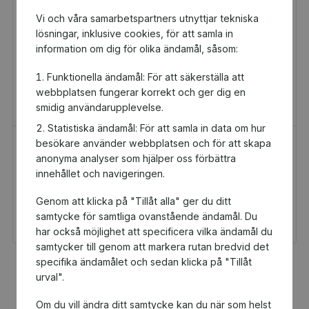
Vi och våra samarbetspartners utnyttjar tekniska
lösningar, inklusive cookies, för att samla in
information om dig för olika ändamål, såsom:
Funktionella ändamål: För att säkerställa att
webbplatsen fungerar korrekt och ger dig en
smidig användarupplevelse.
Statistiska ändamål: För att samla in data om hur
besökare använder webbplatsen och för att skapa
H&M Presentkort
Golfamore
anonyma analyser som hjälper oss förbättra
Presentkort
Presentkort
innehållet och navigeringen.
100 kr
595 kr
Genom att klicka på "Tillåt alla" ger du ditt
Du och Lund Giants HC
Du och Lund Giants HC
får 5 kr tillbaka
får 29,75 kr tillbaka
samtycke för samtliga ovanstående ändamål. Du
har också möjlighet att specificera vilka ändamål du
samtycker till genom att markera rutan bredvid det
specifika ändamålet och sedan klicka på "Tillåt
Fler populära produkter
urval".
Om du vill ändra ditt samtycke kan du när som helst