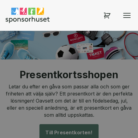
Sponsorhuset shop
Presentkortsshopen
Letar du efter en gåva som passar alla och som ger
friheten att välja själv? Ett presentkort är den perfekta
lösningen! Oavsett om det är till en födelsedag, jul,
eller en speciell anledning, är ett presentkort en gåva
som alltid uppskattas.
Till Presentkorten!