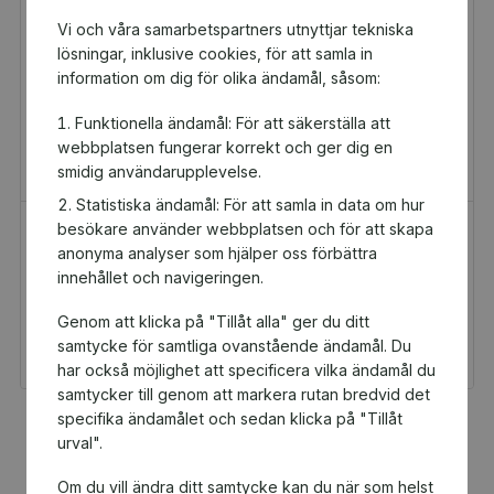
Vi och våra samarbetspartners utnyttjar tekniska
lösningar, inklusive cookies, för att samla in
information om dig för olika ändamål, såsom:
Funktionella ändamål: För att säkerställa att
webbplatsen fungerar korrekt och ger dig en
smidig användarupplevelse.
Statistiska ändamål: För att samla in data om hur
besökare använder webbplatsen och för att skapa
H&M Presentkort
Golfamore
anonyma analyser som hjälper oss förbättra
Presentkort
Presentkort
innehållet och navigeringen.
100 kr
595 kr
Genom att klicka på "Tillåt alla" ger du ditt
Du och Black Army
Du och Black Army
Stockholm får 5 kr
Stockholm får 29,75 kr
samtycke för samtliga ovanstående ändamål. Du
tillbaka
tillbaka
har också möjlighet att specificera vilka ändamål du
samtycker till genom att markera rutan bredvid det
specifika ändamålet och sedan klicka på "Tillåt
Fler populära produkter
urval".
Om du vill ändra ditt samtycke kan du när som helst