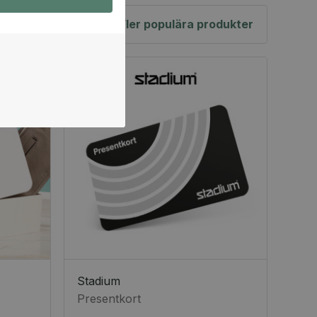
Fler populära produkter
Stadium
Presentkort