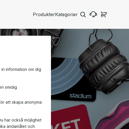
Produkter
Kategorier
a in information om dig
en smidig
 för att skapa anonyma
Du har också möjlighet
ifika ändamålet och