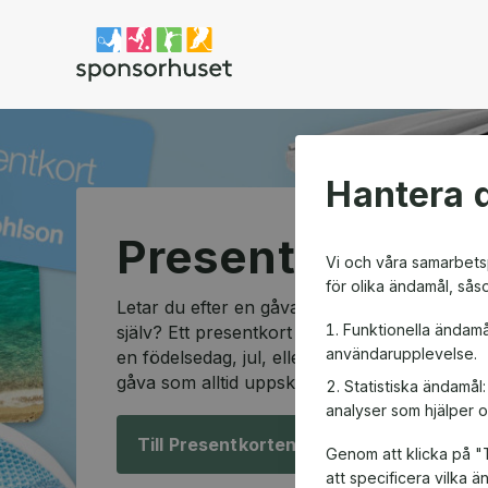
Sponsorhuset shop
Hantera d
Presentkortssh
Vi och våra samarbetsp
för olika ändamål, sås
Letar du efter en gåva som passar alla och so
Funktionella ändamå
själv? Ett presentkort är den perfekta lösning
användarupplevelse.
en födelsedag, jul, eller en speciell anledning
gåva som alltid uppskattas.
Statistiska ändamål
analyser som hjälper o
Till Presentkorten!
Genom att klicka på "T
att specificera vilka 