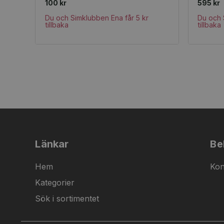
100 kr
595 kr
Du och Simklubben Ena får 5 kr
Du och 
tillbaka
tillbaka
Länkar
Be
Hem
Kon
Kategorier
Sök i sortimentet