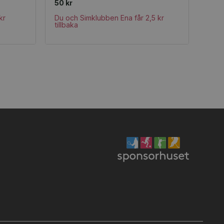
50 kr
kr
Du och Simklubben Ena får 2,5 kr
tillbaka