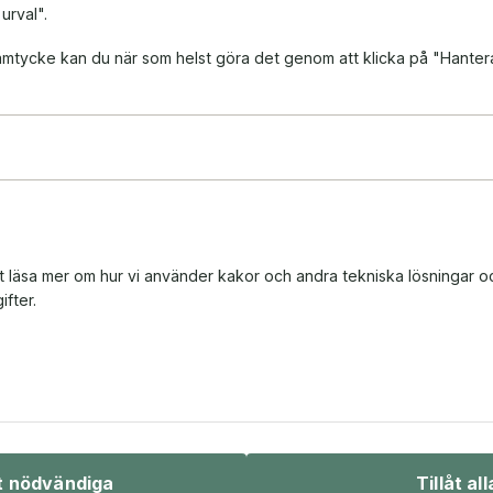
 urval".
 samtycke kan du när som helst göra det genom att klicka på "Hanter
tt läsa mer om hur vi använder kakor och andra tekniska lösningar o
fter.
Bio & underhållning
Sport & fritid
åt nödvändiga
Tillåt all