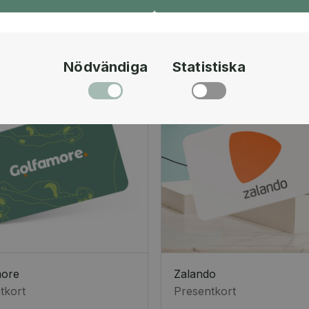
Nödvändiga
Statistiska
more
Zalando
tkort
Presentkort