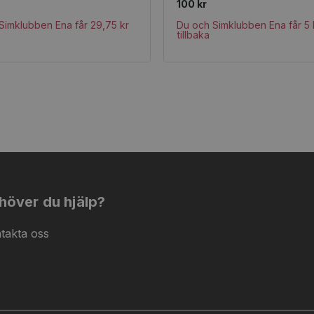
100 kr
Simklubben Ena får 29,75 kr
Du och Simklubben Ena får 5 
tillbaka
höver du hjälp?
takta oss