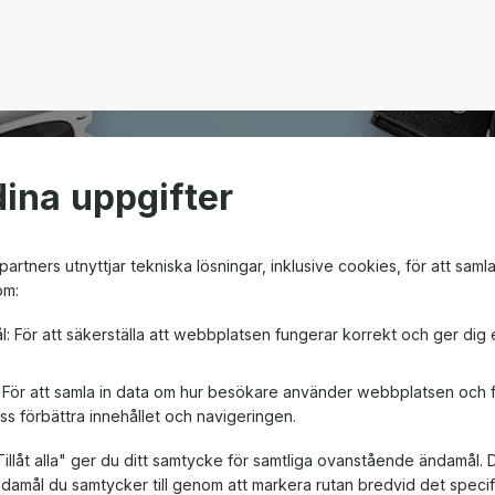
ina uppgifter
open
artners utnyttjar tekniska lösningar, inklusive cookies, för att saml
om:
m ger friheten att välja
l: För att säkerställa att webbplatsen fungerar korrekt och ger dig 
en! Oavsett om det är till
, är ett presentkort en
: För att samla in data om hur besökare använder webbplatsen och
ss förbättra innehållet och navigeringen.
illåt alla" ger du ditt samtycke för samtliga ovanstående ändamål. 
ändamål du samtycker till genom att markera rutan bredvid det spec