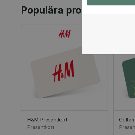
Populära produkter
H&M Presentkort
Golfa
Presentkort
Presen