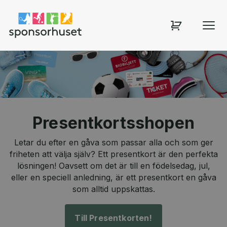
Sponsorhuset shop
Presentkortsshopen
Letar du efter en gåva som passar alla och som ger
friheten att välja själv? Ett presentkort är den perfekta
lösningen! Oavsett om det är till en födelsedag, jul,
eller en speciell anledning, är ett presentkort en gåva
som alltid uppskattas.
Till Presentkorten!