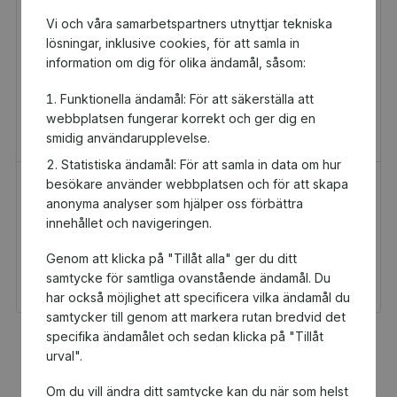
Vi och våra samarbetspartners utnyttjar tekniska
lösningar, inklusive cookies, för att samla in
information om dig för olika ändamål, såsom:
Funktionella ändamål: För att säkerställa att
webbplatsen fungerar korrekt och ger dig en
smidig användarupplevelse.
Statistiska ändamål: För att samla in data om hur
besökare använder webbplatsen och för att skapa
H&M Presentkort
Golfamore
anonyma analyser som hjälper oss förbättra
Presentkort
Presentkort
innehållet och navigeringen.
100 kr
595 kr
Genom att klicka på "Tillåt alla" ger du ditt
Du och IF Kronan får 5
Du och IF Kronan får
kr tillbaka
29,75 kr tillbaka
samtycke för samtliga ovanstående ändamål. Du
har också möjlighet att specificera vilka ändamål du
samtycker till genom att markera rutan bredvid det
specifika ändamålet och sedan klicka på "Tillåt
Fler populära produkter
urval".
Om du vill ändra ditt samtycke kan du när som helst