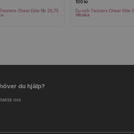
100 kr
Twisters Cheer Elite får 29,75
Du och Twisters Cheer Elite f
ka
tillbaka
höver du hjälp?
takta oss