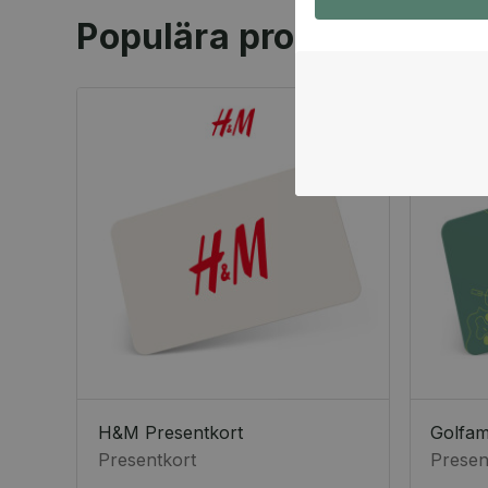
Populära produkter
H&M Presentkort
Golfa
Presentkort
Presen