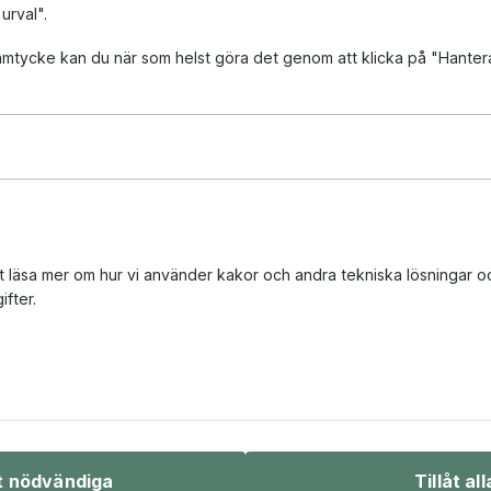
 urval".
 samtycke kan du när som helst göra det genom att klicka på "Hanter
tt läsa mer om hur vi använder kakor och andra tekniska lösningar o
fter.
Bio & underhållning
Sport & fritid
åt nödvändiga
Tillåt all