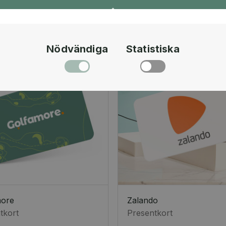
Nödvändiga
Statistiska
more
Zalando
tkort
Presentkort