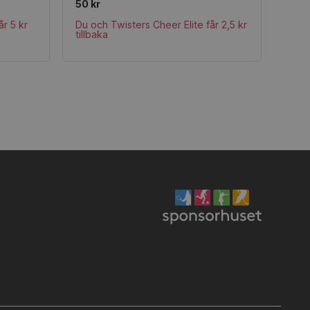
50 kr
år 5 kr
Du och Twisters Cheer Elite får 2,5 kr
tillbaka