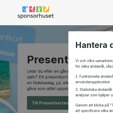
Sponsorhuset shop
Hantera d
Presentkortssh
Vi och våra samarbetsp
för olika ändamål, sås
Letar du efter en gåva som passar alla och so
Funktionella ändamå
själv? Ett presentkort är den perfekta lösning
användarupplevelse.
en födelsedag, jul, eller en speciell anledning
gåva som alltid uppskattas.
Statistiska ändamål
analyser som hjälper o
Till Presentkorten!
Genom att klicka på "T
att specificera vilka 