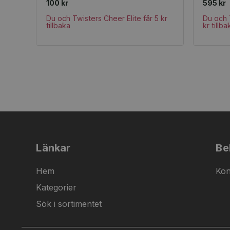
100 kr
595 kr
Du och Twisters Cheer Elite får 5 kr
Du och 
tillbaka
kr tillba
Länkar
Be
Hem
Kon
Kategorier
Sök i sortimentet