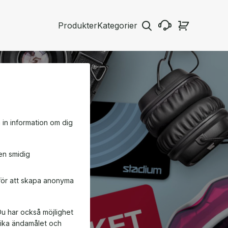
Produkter
Kategorier
a in information om dig
en smidig
 för att skapa anonyma
Du har också möjlighet
ifika ändamålet och