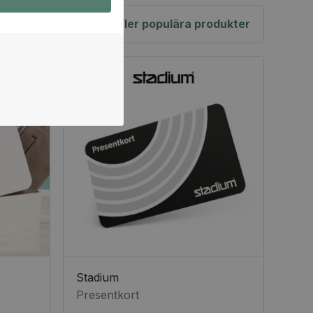
Fler populära produkter
Stadium
Presentkort