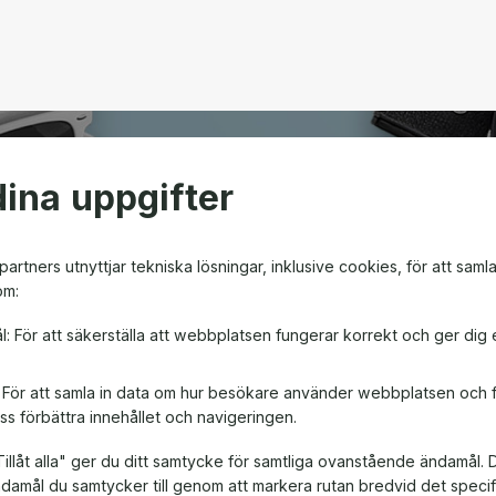
ina uppgifter
open
artners utnyttjar tekniska lösningar, inklusive cookies, för att saml
om:
m ger friheten att välja
l: För att säkerställa att webbplatsen fungerar korrekt och ger dig 
en! Oavsett om det är till
, är ett presentkort en
: För att samla in data om hur besökare använder webbplatsen och
ss förbättra innehållet och navigeringen.
illåt alla" ger du ditt samtycke för samtliga ovanstående ändamål. 
ändamål du samtycker till genom att markera rutan bredvid det spec