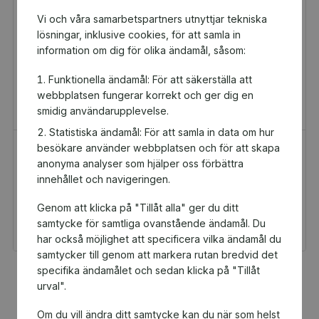
Vi och våra samarbetspartners utnyttjar tekniska
lösningar, inklusive cookies, för att samla in
information om dig för olika ändamål, såsom:
Funktionella ändamål: För att säkerställa att
webbplatsen fungerar korrekt och ger dig en
smidig användarupplevelse.
Statistiska ändamål: För att samla in data om hur
besökare använder webbplatsen och för att skapa
H&M Presentkort
Golfamore
anonyma analyser som hjälper oss förbättra
Presentkort
Presentkort
innehållet och navigeringen.
100 kr
595 kr
Genom att klicka på "Tillåt alla" ger du ditt
Du och GAIS får 5 kr
Du och GAIS får 29,75
tillbaka
kr tillbaka
samtycke för samtliga ovanstående ändamål. Du
har också möjlighet att specificera vilka ändamål du
samtycker till genom att markera rutan bredvid det
specifika ändamålet och sedan klicka på "Tillåt
Fler populära produkter
urval".
Om du vill ändra ditt samtycke kan du när som helst