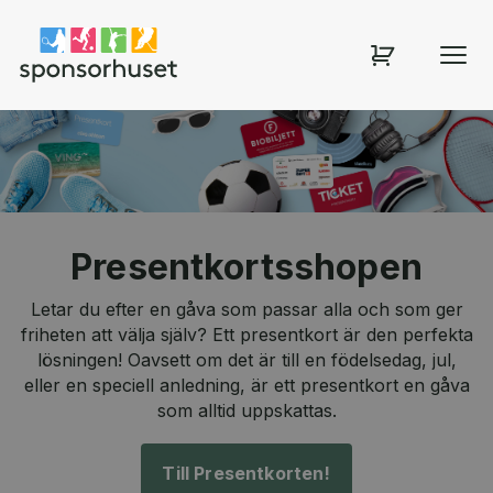
Sponsorhuset shop
Presentkortsshopen
Letar du efter en gåva som passar alla och som ger
friheten att välja själv? Ett presentkort är den perfekta
lösningen! Oavsett om det är till en födelsedag, jul,
eller en speciell anledning, är ett presentkort en gåva
som alltid uppskattas.
Till Presentkorten!