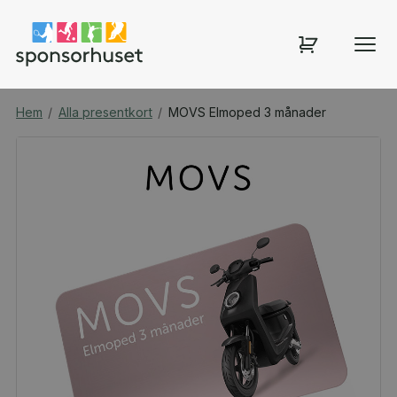
Hem
/
Alla presentkort
/
MOVS Elmoped 3 månader