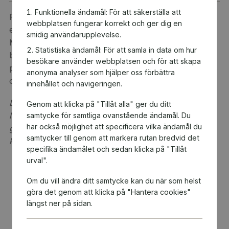
Funktionella ändamål: För att säkerställa att
Presentkort på MOVS 3-månadersabonnemang på
webbplatsen fungerar korrekt och ger dig en
elmoped klass I (45 km/h) eller klass II (25 km/h).
smidig användarupplevelse.
MOVS är det nya smidiga abonnemanget där allt man
Statistiska ändamål: För att samla in data om hur
behöver ingår: en elmoped från Niu, hjälm, lås,
besökare använder webbplatsen och för att skapa
packbox, kapell och behändig Butler Service på plats
anonyma analyser som hjälper oss förbättra
om man är i behov av hjälp med sitt fordon.
innehållet och navigeringen.
Detta är en digital produkt. Digital(a) värdekod(er)
Genom att klicka på "Tillåt alla" ger du ditt
levereras via e-post. Observera att ångerrätten inte
samtycke för samtliga ovanstående ändamål. Du
har också möjlighet att specificera vilka ändamål du
gäller för beställningar av digital(a) värdekod(er) då
samtycker till genom att markera rutan bredvid det
koderna anses förbrukade vid köptillfället.
specifika ändamålet och sedan klicka på "Tillåt
urval".
Om du vill ändra ditt samtycke kan du när som helst
göra det genom att klicka på "Hantera cookies"
längst ner på sidan.