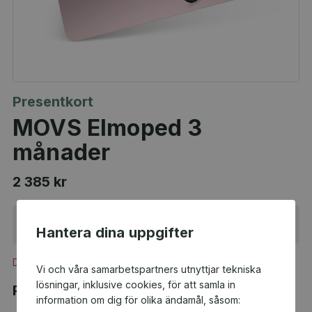
Presentkort
MOVS Elmoped 3
månader
2 385 kr
Ej i lager
Hantera dina uppgifter
Du och Boo FF P11:2 får 119,25 kr tillbaka
Vi och våra samarbetspartners utnyttjar tekniska
lösningar, inklusive cookies, för att samla in
Produktbeskrivning
information om dig för olika ändamål, såsom: