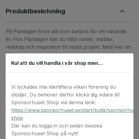
Produktbeskrivning
På Plantagen finns allt som behövs för ett växande
liv. Hos Plantagen kan du hitta växter, möbler,
redskap och inspiration till nästa projekt. Med mer än
40 butiker runt om i Sverige och en e-handel som
alltid har öppet hjälper Plantagen dig att komma
Kul att du vill handla i vår shop men...
närmare naturens positiva kraft. Välkommen till
Nordens härligaste växthus.
Vi lyckades inte identifiera vilken förening du
Plantagens presentkort kan användas i alla
stödjer. Du behöver därför klicka dig vidare till
svenska butiker samt online.
Sponsorhuset Shop via denna länk:
https://www.sponsorhuset.se/start/butik/sponsorhuse
Presentkortet är giltigt i två år från inköpsdatum.
shop
Presentkortet kan inte bytas mot kontanter.
Där kan du logga in och sedan besöka
Sponsorhuset Shop på nytt!