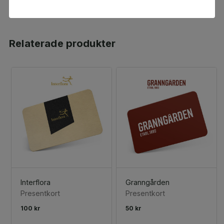
Relaterade produkter
Interflora
Granngården
Presentkort
Presentkort
100 kr
50 kr