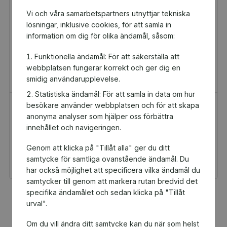
Vi och våra samarbetspartners utnyttjar tekniska
lösningar, inklusive cookies, för att samla in
information om dig för olika ändamål, såsom:
Funktionella ändamål: För att säkerställa att
webbplatsen fungerar korrekt och ger dig en
smidig användarupplevelse.
Statistiska ändamål: För att samla in data om hur
besökare använder webbplatsen och för att skapa
H&M Presentkort
Golfamore
anonyma analyser som hjälper oss förbättra
Presentkort
Presentkort
innehållet och navigeringen.
100 kr
595 kr
Genom att klicka på "Tillåt alla" ger du ditt
Du och Laholms
Du och Laholms
Ryttarförening får 5 kr
Ryttarförening får
samtycke för samtliga ovanstående ändamål. Du
tillbaka
29,75 kr tillbaka
har också möjlighet att specificera vilka ändamål du
samtycker till genom att markera rutan bredvid det
specifika ändamålet och sedan klicka på "Tillåt
Fler populära produkter
urval".
Om du vill ändra ditt samtycke kan du när som helst