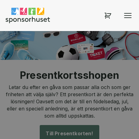
Sponsorhuset shop
Presentkortsshopen
Letar du efter en gåva som passar alla och som ger
friheten att välja själv? Ett presentkort är den perfekta
lösningen! Oavsett om det är till en födelsedag, jul,
eller en speciell anledning, är ett presentkort en gåva
som alltid uppskattas.
Till Presentkorten!