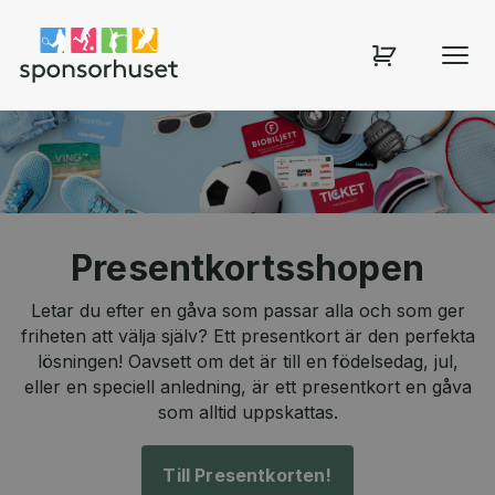
Sponsorhuset shop
Presentkortsshopen
Letar du efter en gåva som passar alla och som ger
friheten att välja själv? Ett presentkort är den perfekta
lösningen! Oavsett om det är till en födelsedag, jul,
eller en speciell anledning, är ett presentkort en gåva
som alltid uppskattas.
Till Presentkorten!