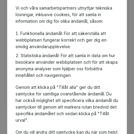
Vi och våra samarbetspartners utnyttjar tekniska
lösningar, inklusive cookies, för att samla in
information om dig för olika ändamål, såsom:
Funktionella ändamål: För att säkerställa att
webbplatsen fungerar korrekt och ger dig en
smidig användarupplevelse.
Statistiska ändamål: För att samla in data om hur
besökare använder webbplatsen och för att skapa
H&M Presentkort
Golfamore
anonyma analyser som hjälper oss förbättra
Presentkort
Presentkort
innehållet och navigeringen.
100 kr
595 kr
Genom att klicka på "Tillåt alla" ger du ditt
Du och Alvesta
Du och Alvesta
Dykklubb får 5 kr
Dykklubb får 29,75 kr
samtycke för samtliga ovanstående ändamål. Du
tillbaka
tillbaka
har också möjlighet att specificera vilka ändamål du
samtycker till genom att markera rutan bredvid det
specifika ändamålet och sedan klicka på "Tillåt
Fler populära produkter
urval".
Om du vill ändra ditt samtycke kan du när som helst